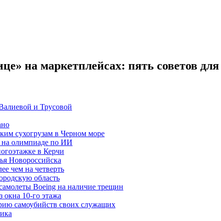
нице» на маркетплейсах: пять советов дл
Валиевой и Трусовой
ано
ким сухогрузам в Черном море
 на олимпиаде по ИИ
ногоэтажке в Керчи
жья Новороссийска
ее чем на четверть
ородскую область
самолеты Boeing на наличие трещин
 окна 10-го этажа
рию самоубийств своих служащих
жика