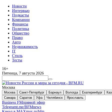
Новости
Интервью
Подкасты
Компании
Финансы
Политика
Общество
Право
Авто
Недвижимость
IT
Стиль
Тесты
16+
Пятница, 7 августа 2026
Москва
Москва
Санкт-Петербург
Барнаул
Вологда
Екатеринбург
Каз
Самара
Саратов
Уфа
Челябинск
Ярославль
Business FM
прямой эфир
Telegram
t.me/BFMnews
Канал в MAX
max.ru/bfm