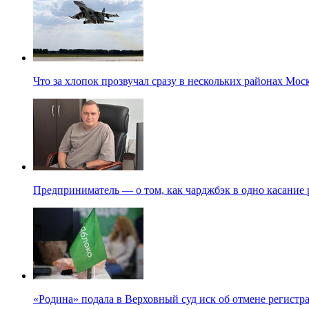
Что за хлопок прозвучал сразу в нескольких районах Мо
Предприниматель — о том, как чарджбэк в одно касание
«Родина» подала в Верховный суд иск об отмене регистр