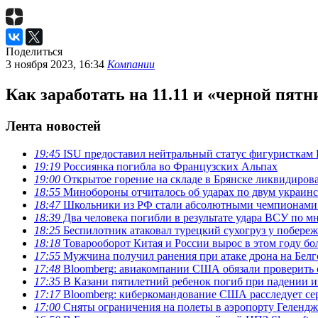
Поделиться
3 ноября 2023, 16:34
Компании
Как заработать на 11.11 и «черной пят
Лента новостей
19:45
ISU предоставил нейтральный статус фигуристкам 
19:19
Россиянка погибла во Французских Альпах
19:00
Открытое горение на складе в Брянске ликвидиров
18:55
Минобороны отчиталось об ударах по двум украинс
18:47
Школьники из РФ стали абсолютными чемпионами
18:39
Два человека погибли в результате удара ВСУ по м
18:25
Беспилотник атаковал турецкий сухогруз у побере
18:18
Товарооборот Китая и России вырос в этом году бол
17:55
Мужчина получил ранения при атаке дрона на Белг
17:48
Bloomberg: авиакомпании США обязали проверить 
17:35
В Казани пятилетний ребенок погиб при падении из
17:17
Bloomberg: киберкомандование США расследует се
17:00
Сняты ограничения на полеты в аэропорту Геленд