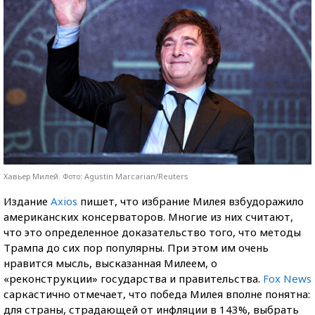
Хавьер Милей. Фото: Agustin Marcarian/Reuters
Издание
Axios
пишет, что избрание Милея взбудоражило
американских консерваторов. Многие из них считают,
что это определенное доказательство того, что методы
Трампа до сих пор популярны. При этом им очень
нравится мысль, высказанная Милеем, о
«реконструкции» государства и правительства.
Fox News
саркастично отмечает, что победа Милея вполне понятна:
для страны, страдающей от инфляции в 143%, выбрать