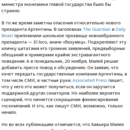
министра экономики главой государства было бы
странно.
В то же время заметны опасения относительно нового
президента Аргентины. В заголовках
The Guardian
и
Daily
Beast
припомнили школьное прозвище новоизбранного
президента — Еl loco, иначе «безумец». Подкрепляют эту
кличку цитатами его громких заявлений, предвыборных
обещаний и примерами крайне экстравагантного
поведения. А в понедельник, 20 ноября, Милей решил
добавить прессе повод к обсуждению. Он заявил, что
хочет передать государственные компании Аргентины, в
том числе СМИ, в частные руки.
Associated Press
пишет,
что у него это может получиться, если он заручится
поддержкой других сенаторов. Но наиболее вероятен
сценарий, что начнется сокращение финансирования
госкомпаний. И это, как пишут СМИ, возможно, только
начало.
Но во всех публикациях отмечается, что Хавьера Милея