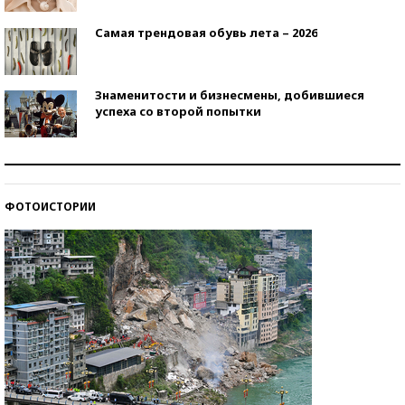
Самая трендовая обувь лета – 2026
Знаменитости и бизнесмены, добившиеся
успеха со второй попытки
Как защититься от солнца на курорте?
ФОТОИСТОРИИ
Кто изобрел средства связи?