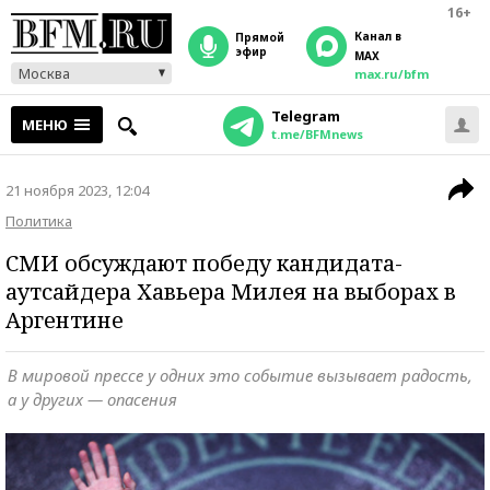
16+
Канал в
прямой
эфир
MAX
Москва
max.ru/bfm
Telegram
МЕНЮ
t.me/BFMnews
21 ноября 2023, 12:04
Политика
СМИ обсуждают победу кандидата-
аутсайдера Хавьера Милея на выборах в
Аргентине
В мировой прессе у одних это событие вызывает радость,
а у других — опасения