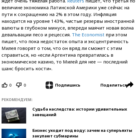
ждет очень тяжелая работа.
Reuters
пишет, что третья по
величине экономика Латинской Америки уже сейчас на
пути к сокращению на 2% в этом году. Инфляция
находится на уровне 143%, чистые резервы иностранной
валюты в глубоком минусе, впереди маячит новая волна
девальвации песо и рецессия.
The Economist
при этом
пишет, что пока недостаток опыта и эксцентричность
Милея говорят о том, что он вряд ли сможет с этим
справиться, но «если Аргентина превратилась в
экономическое казино, то Милей для нее — последний
шанс бросить кости».
0
0
Поделиться
Подпишись
РЕКОМЕНДУЕМ:
Судьба наследства: истории удивительных
завещаний
Бизнес уходит под воду: зачем на суперъяхты
закупают субмарины