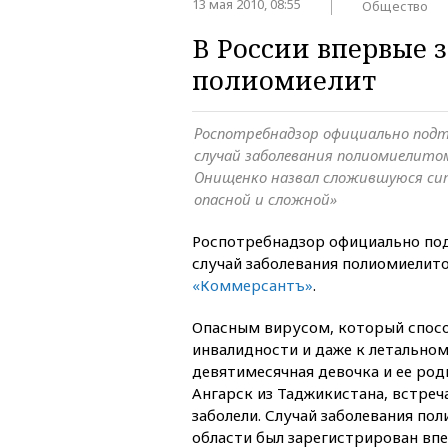
13 мая 2010, 08:55
Общество
В России впервые 
полиомиелит
Роспотребнадзор официально подт
случай заболевания полиомиелитом
Онищенко назвал сложившуюся с
опасной и сложной»
Роспотребнадзор официально под
случай заболевания полиомиелит
«Коммерсантъ»
.
Опасным вирусом, который спосо
инвалидности и даже к летальном
девятимесячная девочка и ее род
Ангарск из Таджикистана, встре
заболели. Случай заболевания п
области был зарегистрирован впе