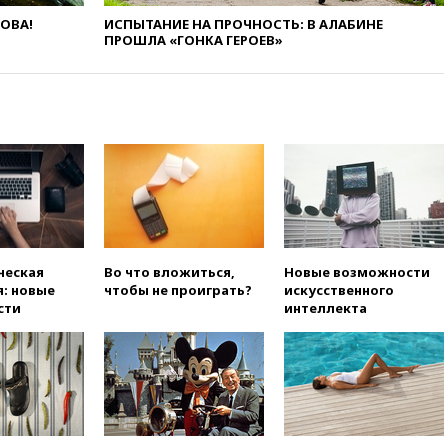
вчера, 19:45
Памфилова: ЦИК
примет беспрецедентные
ЛОВА!
ИСПЫТАНИЕ НА ПРОЧНОСТЬ: В АЛАБИНЕ
меры безопасности во время
ПРОШЛА «ГОНКА ГЕРОЕВ»
выборов
вчера, 19:35
Памфилова
сообщила об омоложении
партийных списков на выборах
в Госдуму
вчера, 19:25
Путин
прокомментировал первый
номер «Единой России» в
бюллетене
вчера, 19:15
Путин обсудил с
ческая
Во что вложиться,
Новые возможности
Памфиловой подготовку к
: новые
чтобы не проиграть?
искусственного
единому дню голосования
сти
интеллекта
вчера, 18:56
Wildberries
отрицает перенос основной
логистики за пределы России
вчера, 18:45
Крупнейший
склад маркетплейса Rozetka
сгорел под Киевом