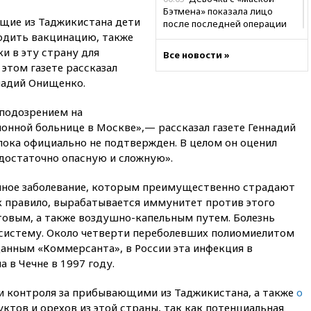
Бэтмена» показала лицо
щие из Таджикистана дети
после последней операции
ходить вакцинацию, также
вчера, 23:35
Российского
и в эту страну для
Все новости »
историка Артема Кирпиченка
 этом газете рассказал
арестовали в Израиле
надий Онищенко.
вчера, 23:23
«Спартак»
разгромил «Оренбург» в
 подозрением на
Кубке России
онной больнице в Москве»,— рассказал газете Геннадий
вчера, 23:00
Пост Дмитриева в
пока официально не подтвержден. В целом он оценил
X о миграционном кризисе в
достаточно опасную и сложную».
Сеуте набрал миллион
просмотров
нное заболевание, которым преимущественно страдают
вчера, 22:49
Минпромторг:
ак правило, вырабатывается иммунитет против этого
банкротство «Кванта» не
товым, а также воздушно-капельным путем. Болезнь
означает прекращения
систему. Около четверти переболевших полиомиелитом
производства телевизоров в
данным «Коммерсанта», в России эта инфекция в
РФ
 в Чечне в 1997 году.
вчера, 22:35
Семь грузовых
вагонов сошли с рельсов в
и контроля за прибывающими из Таджикистана, а также
о
Оренбургской области
ктов и орехов из этой страны, так как потенциальная