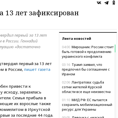
за 13 лет зафиксирован
вердил первый за 13 лет
Лента новостей
 в России. Геннадий
итуацию «достаточно
04:00
Мирошник: России стоит
быть готовой к продолжению
украинского конфликта
твердил первый за 13 лет
03:16
Трамп заявил, что
ом в России,
пишет газета
предпочел бы соглашение с
Ираном
02:06
Лантратова: судьба
бен привести к
сотни жителей Курской
у исходу, заразилась
области все еще неизвестна
ители. Семья прибыла в
01:10
МИД РФ: ЕС пытается
чающие их взрослые также
сохранить мобилизационный
олиомиелитом в Иркутской
ресурс для Украины
рвые за последние 44 года.
00:05
Девочка с «маской