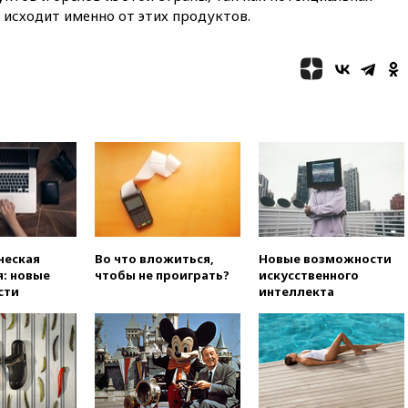
вчера, 22:22
Минфин: в июле
 исходит именно от этих продуктов.
выросли нефтегазовые
доходы российского бюджета
вчера, 22:15
Аксаков: ЦБ
согласовал первый стандарт
исламского банкинга
вчера, 21:43
Организаторы
«Интервидения»
подтвердили, что конкурс
пройдет в Саудовской Аравии
вчера, 21:35
Машков: в РФ
подготовили концепцию
развития театрального
искусства до 2035 года
ческая
Во что вложиться,
Новые возможности
: новые
чтобы не проиграть?
искусственного
вчера, 21:21
Правительство
сти
интеллекта
РФ разрешило продажу
бензина старых
экологических классов
вчера, 21:15
Путин обсудил с
Машковым 150-летие Союза
театральных деятелей