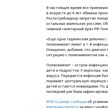
В настоящее время все приезжаю
в возрасте до 6 лет обязаны про
Роспотребнадзор запретил поездк
остальных маленьких россиян. Об
главный санитарный врач РФ Ген
«Еще одна таджикская девочка с
полиомиелит лежит в 1-й инфекци
Онищенко, добавив, что диагноз 
ситуацию с полиомиелитом как «
Полиомиелит – острое инфекцио
дети и подростки. У взрослых, к
вируса. Передается инфекция бы
поражает центральную нервную 
детей остаются инвалидами. По 
последний раз была зафиксирована
BFM.ru ранее сообщал
об усилени
введении запрета
на ввоз сухофру