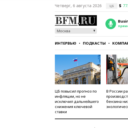
Четверг, 6 августа 2026
$
77
ЦБ
Busi
прям
Москва
ИНТЕРВЬЮ
ПОДКАСТЫ
КОМПА
СТИЛЬ
ТЕСТЫ
ЦБ повысил прогноз по
В России р
инфляции, но не
производст
исключил дальнейшего
бензина ни
снижения ключевой
экологичес
ставки