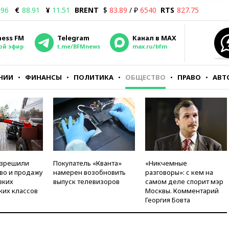
.96
€
88.91
¥
11.51
BRENT
$
83.89
/ ₽
6540
RTS
827.75
ness FM
Telegram
Канал в MAX
ой эфир
t.me/BFMnews
max.ru/bfm
НИИ
ФИНАНСЫ
ПОЛИТИКА
ОБЩЕСТВО
ПРАВО
АВТ
азрешили
Покупатель «Кванта»
«Никчемные
во и продажу
намерен возобновить
разговоры»: с кем на
зких
выпуск телевизоров
самом деле спорит мэр
ких классов
Москвы. Комментарий
Георгия Бовта