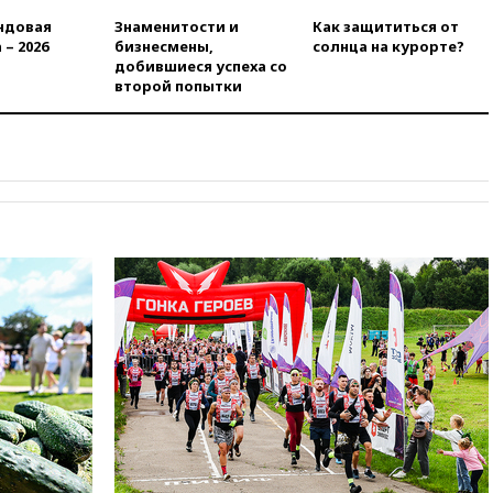
вчера, 20:47
Newsweek:
ндовая
Знаменитости и
Как защититься от
«взрывная» диарея охватила
 – 2026
бизнесмены,
солнца на курорте?
47 из 50 штатов США
добившиеся успеха со
второй попытки
вчера, 20:35
ПВО за 12 часов
сбила 200 украинских
беспилотников
вчера, 20:20
Третий комплект
золотых медалей выиграли на
ЧЕ российские синхронистки
вчера, 20:15
ТАСС: жизни
главы «Уралдронзавода»
после взрыва ничего не
угрожает
вчера, 20:08
По всей Грузии
снова отключилось
электричество
вчера, 20:00
Зеленский связал
дефицит ракет с попыткой
Запада принудить Киев к
уступкам