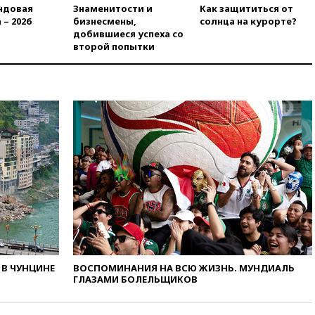
вчера, 18:35
Джаред Лето
ндовая
Знаменитости и
Как защититься от
лишился роли в фильме
 – 2026
бизнесмены,
солнца на курорте?
Барри Левинсона на фоне
добившиеся успеха со
обвинений в насилии
второй попытки
вчера, 18:28
Выборы ректора
ГИТИСа перенесены на «после
1 ноября»
вчера, 18:15
Путин указал на
нехватку врачей в
Белгородской области
вчера, 17:58
ЕС отменил
временную защиту для
военнообязанных украинцев
вчера, 17:45
Шуваев сообщил
об учащении атак ВСУ на
Белгородскую область
вчера, 17:35
Шуваев за два с
В ЧУНЦИНЕ
ВОСПОМИНАНИЯ НА ВСЮ ЖИЗНЬ. МУНДИАЛЬ
половиной месяца посетил
ГЛАЗАМИ БОЛЕЛЬЩИКОВ
все округа Белгородской
области