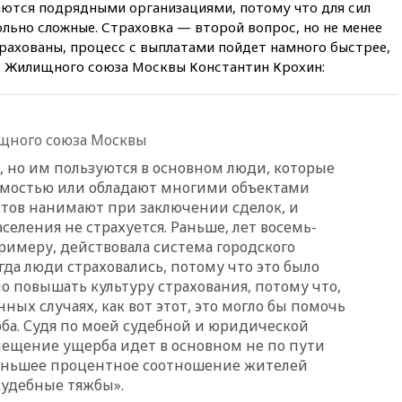
при нападении в Чехии
ются подрядными организациями, потому что для сил
льно сложные. Страховка — второй вопрос, но не менее
вчера, 22:00
Путин поручил
рахованы, процесс с выплатами пойдет намного быстрее,
выделить средства на новые
ь Жилищного союза Москвы Константин Крохин:
РЛС для Белгородской
области
вчера, 21:56
The Atlantic: Маск
отказал Украине в
щного союза Москвы
использовании Starlink для
атак вглубь РФ
, но им пользуются в основном люди, которые
мостью или обладают многими объектами
вчера, 21:35
После пожара на
складе в Брянске возбудили
тов нанимают при заключении сделок, и
уголовное дело
селения не страхуется. Раньше, лет восемь-
 примеру, действовала система городского
вчера, 21:26
Лидеры сборной
РФ по гимнастике получили
огда люди страховались, потому что это было
официальный отказ в визах от
о повышать культуру страхования, потому что,
Хорватии
ных случаях, как вот этот, это могло бы помочь
вчера, 21:15
Пентагон
ба. Судя по моей судебной и юридической
опубликовал 16 новых видео с
змещение ущерба идет в основном не по пути
НЛО
меньшее процентное соотношение жителей
вчера, 21:00
На границе
 судебные тяжбы».
Украины с Польшей скопилось