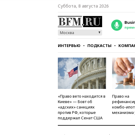
Суббота, 8 августа 2026
Busi
прям
Москва
ИНТЕРВЬЮ
ПОДКАСТЫ
КОМПА
СТИЛЬ
ТЕСТЫ
«Право вето находится в
Право на
Киеве» — Бовт об
рефинанси
«адских» санкциях
комбо-ипот
против РФ, которые
механизма 
поддержал Сенат США