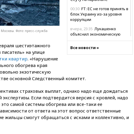
00:30
FT: ЕС не готов принять в
блок Украину из-за уровня
коррупции
вчера, 23:35
Лукашенко
 Москвы. Фото: пресс-служба
объяснил экономическую
выгоду безвизового режима с
ЕС
февраля шестиэтажного
Все новости »
 писатель» на улице
вчера, 22:59
На башню
тки квартир
. «Нарушение
ресторана «Армения» в
ьного обогрева края
Москве вернут утраченную
скульптуру балерины
овольно экзотическую
стве основной Следственный комитет.
вчера, 22:45
Литовец
протаранил погранпункт при
попытке попасть в Россию
пективах страховых выплат, однако надо еще дождаться
й
экспертизы. Если подтвердится версия с кровлей, надо
вчера, 22:28
Бессент
 это самой системы обогрева или
все-таки
ее
анонсировал скорое
ависимости от ответа на этот вопрос ответственные
соглашение о прекращении
огня США и Ирана
ие жильцы смогут обращаться с исками и коллективно, и
вчера, 22:15
Три человека
получили ножевые ранения