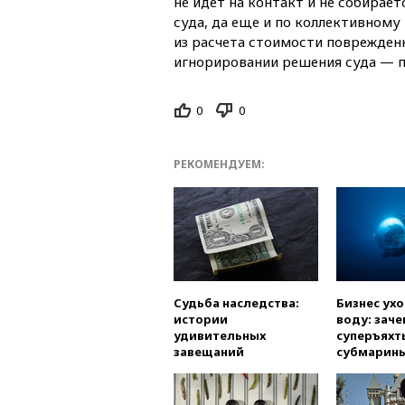
не идет на контакт и не собирае
суда, да еще и по коллективному
из расчета стоимости поврежденн
игнорировании решения суда — п
0
0
РЕКОМЕНДУЕМ:
Судьба наследства:
Бизнес ух
истории
воду: заче
удивительных
суперъяхт
завещаний
субмарин