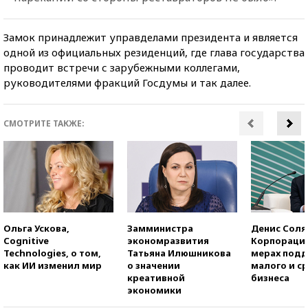
Замок принадлежит управделами президента и является
одной из официальных резиденций, где глава государства
проводит встречи с зарубежными коллегами,
руководителями фракций Госдумы и так далее.
СМОТРИТЕ ТАКЖЕ:
Ольга Ускова,
Замминистра
Денис Соля
Cognitive
экономразвития
Корпорация
Technologies, о том,
Татьяна Илюшникова
мерах под
как ИИ изменил мир
о значении
малого и с
креативной
бизнеса
экономики