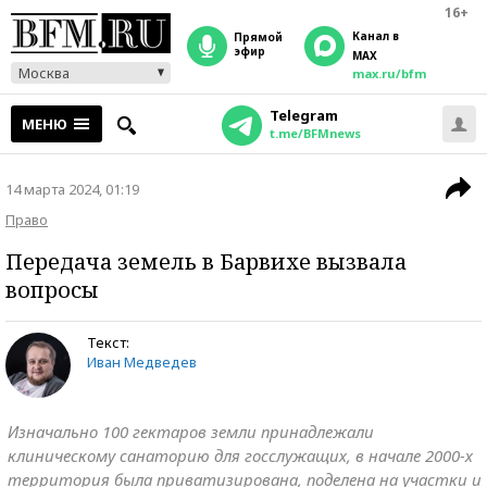
16+
Канал в
прямой
эфир
MAX
Москва
max.ru/bfm
Telegram
МЕНЮ
t.me/BFMnews
14 марта 2024, 01:19
Право
Передача земель в Барвихе вызвала
вопросы
Текст:
Иван Медведев
Изначально 100 гектаров земли принадлежали
клиническому санаторию для госслужащих, в начале 2000-х
территория была приватизирована, поделена на участки и