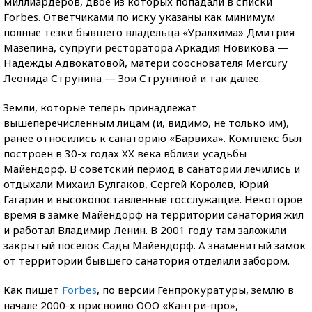
миллиардеров, двое из которых попадали в списки
Forbes. Ответчиками по иску указаны как минимум
полные тезки бывшего владельца «Уралхима» Дмитрия
Мазепина, супруги ресторатора Аркадия Новикова —
Надежды Адвокатовой, матери сооснователя Mercury
Леонида Струнина — Зои Струниной и так далее.
Земли, которые теперь принадлежат
вышеперечисленным лицам (и, видимо, не только им),
ранее относились к санаторию «Барвиха». Комплекс был
построен в 30-х годах XX века вблизи усадьбы
Майендорф. В советский период в санатории лечились и
отдыхали Михаил Булгаков, Сергей Королев, Юрий
Гагарин и высокопоставленные госслужащие. Некоторое
время в замке Майендорф на территории санатория жил
и работал Владимир Ленин. В 2001 году там заложили
закрытый поселок Сады Майендорф. А знаменитый замок
от территории бывшего санатория отделили забором.
Как пишет
Forbes
, по версии Генпрокуратуры, землю в
начале 2000-х присвоило ООО «Кантри-про»,