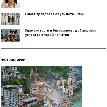
Самая трендовая обувь лета – 2026
Знаменитости и бизнесмены, добившиеся
успеха со второй попытки
Как защититься от солнца на курорте?
ФОТОИСТОРИИ
Кто изобрел средства связи?