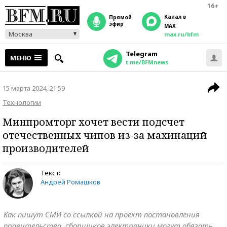
16+
Канал в
прямой
эфир
MAX
Москва
max.ru/bfm
Telegram
МЕНЮ
t.me/BFMnews
15 марта 2024, 21:59
Технологии
Минпромторг хочет вести подсчет
отечественных чипов из-за махинаций
производителей
Текст:
Андрей Ромашков
Как пишут СМИ со ссылкой на проект постановления
правительства, сборщиков электроники могут обязать