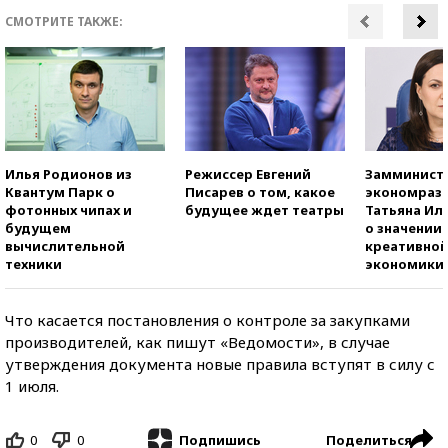
СМОТРИТЕ ТАКЖЕ:
Илья Родионов из
Режиссер Евгений
Замминист
Квантум Парк о
Писарев о том, какое
экономраз
фотонных чипах и
будущее ждет театры
Татьяна И
будущем
о значении
вычислительной
креативно
техники
экономики
Что касается постановления о контроле за закупками
производителей, как пишут «Ведомости», в случае
утверждения документа новые правила вступят в силу с
1 июля.
0
0
Поделиться
Подпишись