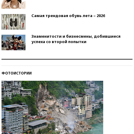
Самая трендовая обувь лета – 2026
Знаменитости и бизнесмены, добившиеся
успеха со второй попытки
Как защититься от солнца на курорте?
ФОТОИСТОРИИ
Кто изобрел средства связи?