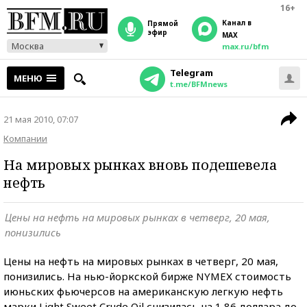
16+
Канал в
прямой
эфир
MAX
Москва
max.ru/bfm
Telegram
МЕНЮ
t.me/BFMnews
21 мая 2010, 07:07
Компании
На мировых рынках вновь подешевела
нефть
Цены на нефть на мировых рынках в четверг, 20 мая,
понизились
Цены на нефть на мировых рынках в четверг, 20 мая,
понизились. На нью-йоркской бирже NYMEХ стоимость
июньских фьючерсов на американскую легкую нефть
марки Light Sweet Crude Oil снизилась на 1,86 доллара до