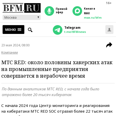
16+
Канал в
прямой
эфир
MAX
Москва
max.ru/bfm
Telegram
МЕНЮ
t.me/BFMnews
23 мая 2024, 08:00
Компании
МТС RED: около половины хакерских атак
на промышленные предприятия
совершается в нерабочее время
По данным аналитиков МТС RED, с начала года было
отражено более 20 тысяч кибератак
С начала 2024 года Центр мониторинга и реагирования
на кибератаки МТС RED SOC отразил более 22 тысяч атак