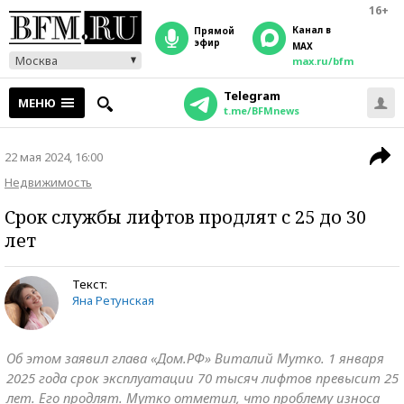
16+
Канал в
прямой
эфир
MAX
Москва
max.ru/bfm
Telegram
МЕНЮ
t.me/BFMnews
22 мая 2024, 16:00
Недвижимость
Срок службы лифтов продлят с 25 до 30
лет
Текст:
Яна Ретунская
Об этом заявил глава «Дом.РФ» Виталий Мутко. 1 января
2025 года срок эксплуатации 70 тысяч лифтов превысит 25
лет. Его продлят. Мутко отметил, что проблему износа