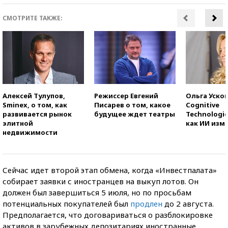
СМОТРИТЕ ТАКЖЕ:
Алексей Тулупов,
Режиссер Евгений
Ольга Усков
Sminex, о том, как
Писарев о том, какое
Cognitive
развивается рынок
будущее ждет театры
Technologie
элитной
как ИИ изм
недвижимости
Сейчас идет второй этап обмена, когда «Инвестпалата»
собирает заявки с иностранцев на выкуп лотов. Он
должен был завершиться 5 июля, но по просьбам
потенциальных покупателей был
продлен
до 2 августа.
Предполагается, что договариваться о разблокировке
активов в зарубежных депозитариях иностранные