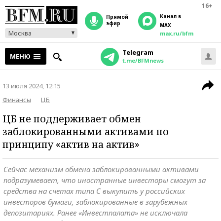
16+
Канал в
прямой
эфир
MAX
Москва
max.ru/bfm
Telegram
МЕНЮ
t.me/BFMnews
13 июля 2024, 12:15
Финансы
ЦБ
ЦБ не поддерживает обмен
заблокированными активами по
принципу «актив на актив»
Сейчас механизм обмена заблокированными активами
подразумевает, что иностранные инвесторы смогут за
средства на счетах типа С выкупить у российских
инвесторов бумаги, заблокированные в зарубежных
депозитариях. Ранее «Инвестпалата» не исключала