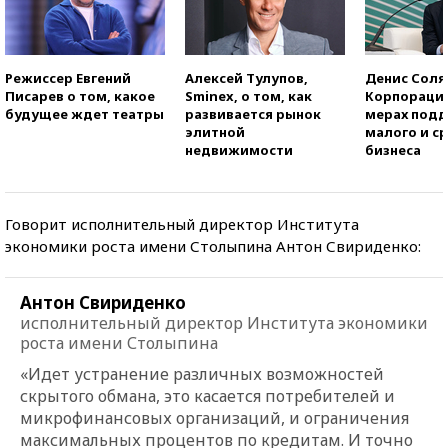
Режиссер Евгений
Алексей Тулупов,
Денис Соля
Писарев о том, какое
Sminex, о том, как
Корпорация
будущее ждет театры
развивается рынок
мерах под
элитной
малого и с
недвижимости
бизнеса
Говорит исполнительный директор Института
экономики роста имени Столыпина Антон Свириденко:
Антон Свириденко
исполнительный директор Института экономики
роста имени Столыпина
«Идет устранение различных возможностей
скрытого обмана, это касается потребителей и
микрофинансовых организаций, и ограничения
максимальных процентов по кредитам. И точно