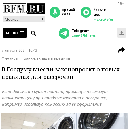
16+
Канал в
прямой
эфир
MAX
Москва
max.ru/bfm
Telegram
МЕНЮ
t.me/BFMnews
7 августа 2024, 16:43
Финансы
Банки, вклады и кредиты
В Госдуму внесли законопроект о новых
правилах для рассрочки
Если документ будет принят, продавцы не смогут
повышать цену при продаже товаров в рассрочку,
например используя комиссию за ее оформление