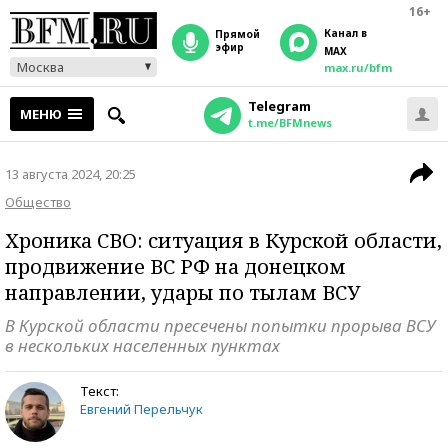
16+
Канал в
прямой
эфир
MAX
Москва
max.ru/bfm
Telegram
МЕНЮ
t.me/BFMnews
13 августа 2024, 20:25
Общество
Хроника СВО: ситуация в Курской области,
продвижение ВС РФ на донецком
направлении, удары по тылам ВСУ
В Курской области пресечены попытки прорыва ВСУ
в нескольких населенных пунктах
Текст:
Евгений Перельчук