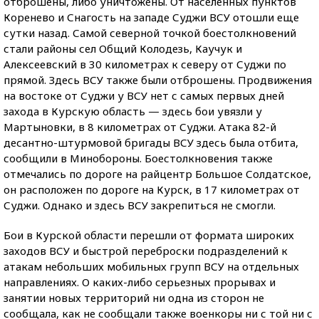
отброшены, либо уничтожены. От населенных пунктов
Коренево и Снагость на западе Суджи ВСУ отошли еще
сутки назад. Самой северной точкой боестолкновений
стали районы сел Общий Колодезь, Каучук и
Алексеевский в 30 километрах к северу от Суджи по
прямой. Здесь ВСУ также были отброшены. Продвижения
на востоке от Суджи у ВСУ нет с самых первых дней
захода в Курскую область — здесь бои увязли у
Мартыновки, в 8 километрах от Суджи. Атака 82-й
десантно-штурмовой бригады ВСУ здесь была отбита,
сообщили в Минобороны. Боестолкновения также
отмечались по дороге на райцентр Большое Солдатское,
он расположен по дороге на Курск, в 17 километрах от
Суджи. Однако и здесь ВСУ закрепиться не смогли.
Бои в Курской области перешли от формата широких
заходов ВСУ и быстрой переброски подразделений к
атакам небольших мобильных групп ВСУ на отдельных
направлениях. О каких-либо серьезных прорывах и
занятии новых территорий ни одна из сторон не
сообщала, как не сообщали также военкоры ни с той ни с