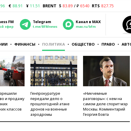
.96
€
88.91
¥
11.51
BRENT
$
83.89
/ ₽
6540
RTS
827.75
ness FM
Telegram
Канал в MAX
ой эфир
t.me/BFMnews
max.ru/bfm
НИИ
ФИНАНСЫ
ПОЛИТИКА
ОБЩЕСТВО
ПРАВО
АВТ
азрешили
Генпрокуратуре
«Никчемные
во и продажу
передали дело о
разговоры»: с кем на
зких
прошлогодней атаке
самом деле спорит мэр
ких классов
дронов на военные
Москвы. Комментарий
аэродромы
Георгия Бовта