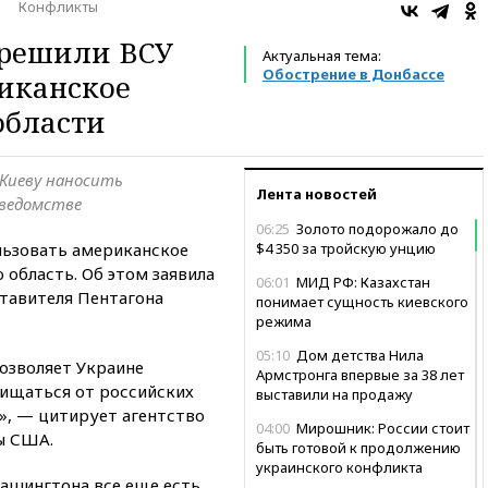
Конфликты
зрешили ВСУ
Актуальная тема:
Обострение в Донбассе
иканское
области
Киеву наносить
Лента новостей
 ведомстве
06:25
Золото подорожало до
льзовать американское
$4 350 за тройскую унцию
 область. Об этом заявила
06:01
МИД РФ: Казахстан
тавителя Пентагона
понимает сущность киевского
режима
05:10
Дом детства Нила
озволяет Украине
Армстронга впервые за 38 лет
ищаться от российских
выставили на продажу
», — цитирует агентство
04:00
Мирошник: России стоит
ы США.
быть готовой к продолжению
украинского конфликта
Вашингтона все еще есть