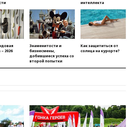
Сеуте набрал миллион
сти
интеллекта
просмотров
вчера, 22:49
Минпромторг:
банкротство «Кванта» не
означает прекращения
производства телевизоров в
РФ
вчера, 22:35
Семь грузовых
ндовая
Знаменитости и
Как защититься от
вагонов сошли с рельсов в
 – 2026
бизнесмены,
солнца на курорте?
Оренбургской области
добившиеся успеха со
второй попытки
вчера, 22:22
Минфин: в июле
выросли нефтегазовые
доходы российского бюджета
вчера, 22:15
Аксаков: ЦБ
согласовал первый стандарт
исламского банкинга
вчера, 21:43
Организаторы
«Интервидения»
подтвердили, что конкурс
пройдет в Саудовской Аравии
вчера, 21:35
Машков: в РФ