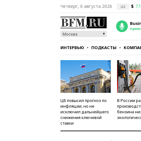
Четверг, 6 августа 2026
$
77
ЦБ
Busi
прям
Москва
ИНТЕРВЬЮ
ПОДКАСТЫ
КОМПА
СТИЛЬ
ТЕСТЫ
ЦБ повысил прогноз по
В России р
инфляции, но не
производст
исключил дальнейшего
бензина ни
снижения ключевой
экологичес
ставки