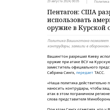
23 августа 2024, 00:35
Политика
Пентагон: США ра
использовать амер
оружие в Курской 
Политика Вашингтона позволяет 
контрудары, заявили в оборонном
Вашингтон разрешил Киеву испо
оружие при атаке ВСУ на Курскую
заместитель официального предс
Сабрина Сингх,
передает
ТАСС.
«Наша политика действительно п
наносить контрудары, чтобы защ
атак в этом пограничном регионе
слова представителя Миноборон
При этом Сингх отметила, что у 