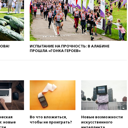
подготовили концепцию
развития театрального
искусства до 2035 года
вчера, 21:21
Правительство
РФ разрешило продажу
бензина старых
экологических классов
ЛОВА!
ИСПЫТАНИЕ НА ПРОЧНОСТЬ: В АЛАБИНЕ
вчера, 21:15
Путин обсудил с
ПРОШЛА «ГОНКА ГЕРОЕВ»
Машковым 150-летие Союза
театральных деятелей
вчера, 20:47
Newsweek:
«взрывная» диарея охватила
47 из 50 штатов США
вчера, 20:35
ПВО за 12 часов
сбила 200 украинских
беспилотников
вчера, 20:20
Третий комплект
золотых медалей выиграли на
ЧЕ российские синхронистки
ческая
Во что вложиться,
Новые возможности
: новые
чтобы не проиграть?
искусственного
вчера, 20:15
ТАСС: жизни
сти
интеллекта
главы «Уралдронзавода»