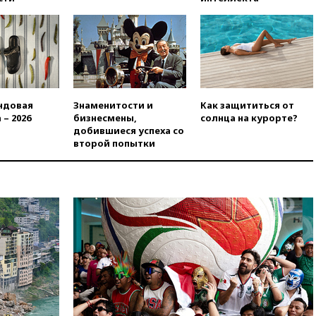
после взрыва ничего не
угрожает
вчера, 20:08
По всей Грузии
снова отключилось
электричество
вчера, 20:00
Зеленский связал
ндовая
Знаменитости и
Как защититься от
дефицит ракет с попыткой
 – 2026
бизнесмены,
солнца на курорте?
Запада принудить Киев к
добившиеся успеха со
уступкам
второй попытки
вчера, 19:45
Памфилова: ЦИК
примет беспрецедентные
меры безопасности во время
выборов
вчера, 19:35
Памфилова
сообщила об омоложении
партийных списков на выборах
в Госдуму
вчера, 19:25
Путин
прокомментировал первый
номер «Единой России» в
бюллетене