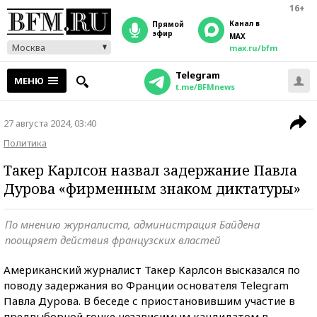
16+
Канал в
прямой
эфир
MAX
Москва
max.ru/bfm
Telegram
МЕНЮ
t.me/BFMnews
27 августа 2024, 03:40
Политика
Такер Карлсон назвал задержание Павла
Дурова «фирменным знаком диктатуры»
По мнению журналиста, администрация Байдена
поощряет действия французских властей
Американский журналист Такер Карлсон высказался по
поводу задержания во Франции основателя Telegram
Павла Дурова. В беседе с приостановившим участие в
предвыборной гонке независимым кандидатом в