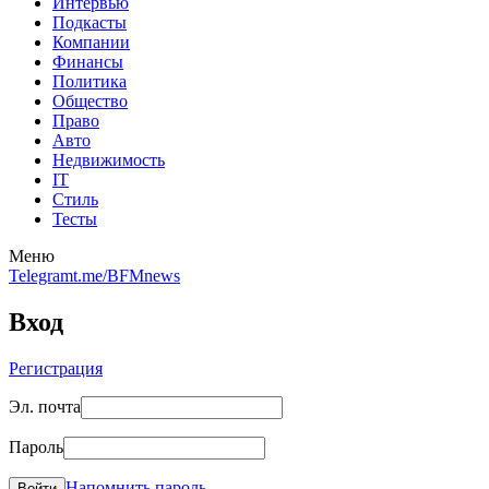
Интервью
Подкасты
Компании
Финансы
Политика
Общество
Право
Авто
Недвижимость
IT
Стиль
Тесты
Меню
Telegram
t.me/BFMnews
Вход
Регистрация
Эл. почта
Пароль
Напомнить пароль
Войти