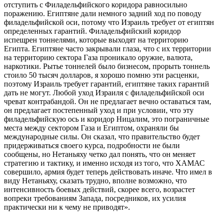
отступить с Филадельфийского коридора равносильно
поражению. Египтяне дали немного задний ход по поводу
филадельфийской оси, потому что Израиль требует от египтян
определенных гарантий. Филадельфийский коридор
испещрен тоннелями, которые выходят на территорию
Египта. Египтяне часто закрывали глаза, что с их территории
на территорию сектора Газа проникало оружие, валюта,
наркотики. Рытье тоннелей было бизнесом, прорыть тоннель
стоило 50 тысяч долларов, я хорошо помню эти расценки,
поэтому Израиль требует гарантий, египтяне таких гарантий
дать не могут. Любой уход Израиля с филадельфийской оси
чреват контрабандой. Он не предлагает вечно оставаться там,
он предлагает постепенный уход и при условии, что эту
филадельфийскую ось и коридор Ницалим, это пограничные
места между сектором Газа и Египтом, охраняли бы
международные силы. Он сказал, что правительство будет
придерживаться своего курса, подробности не были
сообщены, но Нетаньяху четко дал понять, что он меняет
стратегию и тактику, и именно исходя из того, что ХАМАС
совершило, армия будет теперь действовать иначе. Что имел в
виду Нетаньяху, сказать трудно, вполне возможно, что
интенсивность боевых действий, скорее всего, возрастет
вопреки требованиям Запада, посредников, их усилия
практически ни к чему не приводят».