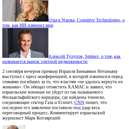
Ольга Ускова, Cognitive Technologies, о
том, как ИИ изменил мир
Алексей Тулупов, Sminex, о том, как
развивается рынок элитной недвижимости
2 сентября вечером премьер Израиля Биньямин Нетаньяху
выступил с пресс-конференцией, в которой извинился перед
семьями погибших за то, что властям «не удалось вернуть их
живыми». Он обещал отомстить ХАМАС и заявил, что
израильские военные не уйдут из так называемого
Филадельфийского коридора, где найдены тоннели,
соединяющие сектор Газа и Египет.
CNN
пишет, что
последнее его заявление поставило под удар весь
переговорный процесс. Комментирует израильский
журналист Марк Котлярский: