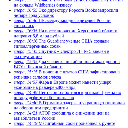
на склады Wildberries бизнесу
вчера, 16:55
Экс-директору Popcorn Books запросили
четыре года условно
вчера, 16:46
ЦБ: международные резервы России
снизились
вчера, 16:35
На восстановление Херсонской области
направят 6,8 млрд рублей
вчера, 16:16
The Guardian: ученые США создали
гипоаллергенных собак
вчера, 15:45
Спутник «Электро-Л» № 5 введен в
эксплуатацию
вчера, 15:35
Два человека погибли при атаках дронов
ВСУ в Брянской области
вчера, 15:15
В половине штатов США зафиксирована
вспышка сальмонеллеза
вчера, 14:57
Жара в Европе может нанести ущерб
экономике в размере €800 млрд
вчера, 14:49
Пентагон озаботился критикой Трампа по
поводу дефицита боеприпасов
вчера, 14:40
В Германии задержан украинец за шпионаж
на оборонном предприятии
вчера, 14:21
АТОР сообщила о снижении цен на
авиабилеты в России
вчера, 14:19
Масштабный сбой произошел в рунете