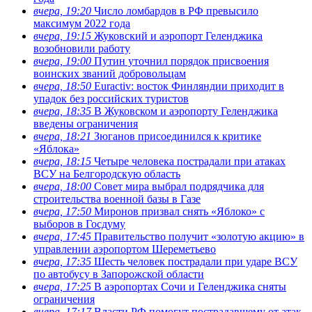
вчера, 19:20
Число ломбардов в РФ превысило
максимум 2022 года
вчера, 19:15
Жуковский и аэропорт Геленджика
возобновили работу
вчера, 19:00
Путин уточнил порядок присвоения
воинских званий добровольцам
вчера, 18:50
Euractiv: восток Финляндии приходит в
упадок без российских туристов
вчера, 18:35
В Жуковском и аэропорту Геленджика
введены ограничения
вчера, 18:21
Зюганов присоединился к критике
«Яблока»
вчера, 18:15
Четыре человека пострадали при атаках
ВСУ на Белгородскую область
вчера, 18:00
Совет мира выбрал подрядчика для
строительства военной базы в Газе
вчера, 17:50
Миронов призвал снять «Яблоко» с
выборов в Госдуму
вчера, 17:45
Правительство получит «золотую акцию» в
управлении аэропортом Шереметьево
вчера, 17:35
Шесть человек пострадали при ударе ВСУ
по автобусу в Запорожской области
вчера, 17:25
В аэропортах Сочи и Геленджика сняты
ограничения
вчера, 17:17
Власти РФ помогут пострадавшему от атак