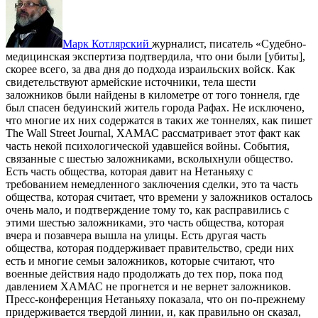
Марк Котлярский
журналист, писатель
«Судебно-
медицинская экспертиза подтвердила, что они были [убиты],
скорее всего, за два дня до подхода израильских войск. Как
свидетельствуют армейские источники, тела шести
заложников были найдены в километре от того тоннеля, где
был спасен бедуинский житель города Рафах. Не исключено,
что многие их них содержатся в таких же тоннелях, как пишет
The Wall Street Journal, ХАМАС рассматривает этот факт как
часть некой психологической удавшейся войны. События,
связанные с шестью заложниками, всколыхнули общество.
Есть часть общества, которая давит на Нетаньяху с
требованием немедленного заключения сделки, это та часть
общества, которая считает, что времени у заложников осталось
очень мало, и подтверждение тому то, как расправились с
этими шестью заложниками, это часть общества, которая
вчера и позавчера вышла на улицы. Есть другая часть
общества, которая поддерживает правительство, среди них
есть и многие семьи заложников, которые считают, что
военные действия надо продолжать до тех пор, пока под
давлением ХАМАС не прогнется и не вернет заложников.
Пресс-конференция Нетаньяху показала, что он по-прежнему
придерживается твердой линии, и, как правильно он сказал,