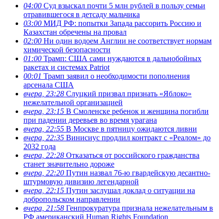
04:00
Суд взыскал почти 5 млн рублей в пользу семьи
отравившегося в детсаду мальчика
03:00
МИД РФ: попытки Запада рассорить Россию и
Казахстан обречены на провал
02:00
Ни один водоем Англии не соответствует нормам
химической безопасности
01:00
Трамп: США сами нуждаются в дальнобойных
ракетах и системах Patriot
00:01
Трамп заявил о необходимости пополнения
арсенала США
вчера, 23:28
Слуцкий призвал признать «Яблоко»
нежелательной организацией
вчера, 23:15
В Смоленске ребенок и женщина погибли
при падении деревьев во время урагана
вчера, 22:55
В Москве в пятницу ожидаются ливни
вчера, 22:35
Винисиус продлил контракт с «Реалом» до
2032 года
вчера, 22:28
Отказаться от российского гражданства
станет значительно дороже
вчера, 22:20
Путин назвал 76-ю гвардейскую десантно-
штурмовую дивизию легендарной
вчера, 22:15
Путин заслушал доклад о ситуации на
добропольском направлении
вчера, 21:58
Генпрокуратура признала нежелательным в
РФ американский Human Rights Foundation