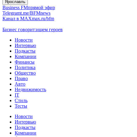
Ярославль
Business FM
прямой эфир
Telegram
t.me/BFMnews
Канал в MAX
max.ru/bfm
Бизнес говорит:
ищем героев
Новости
Интервью
Подкасты
Компании
Финансы
Политика
Общество
Право
Авто
Недвижимость
IT
Стиль
Тесты
Новости
Интервью
Подкасты
Компании