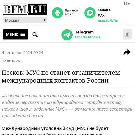
16+
Канал в
прямой
эфир
MAX
Москва
max.ru/bfm
Telegram
МЕНЮ
t.me/BFMnews
4 сентября 2024, 09:24
Политика
Песков: МУС не станет ограничителем
международных контактов России
«Глобальное большинство имеет гораздо более широкое
видение перспектив международного сотрудничества,
нежели шоры, заданные МУС», — отметил пресс-секретарь
президента России
Международный уголовный суд (МУС) не будет
ограничителем для России в осуществлении