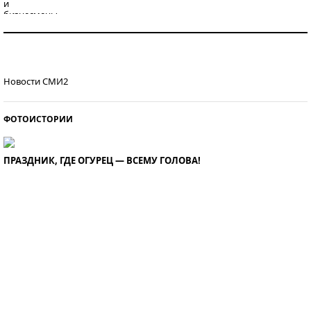
Как защититься от солнца на курорте?
Кто изобрел средства связи?
Новости СМИ2
ФОТОИСТОРИИ
ПРАЗДНИК, ГДЕ ОГУРЕЦ — ВСЕМУ ГОЛОВА!