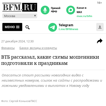
16+
Канал в
прямой
эфир
MAX
Москва
max.ru/bfm
Telegram
МЕНЮ
t.me/BFMnews
27 декабря 2024, 12:30
Финансы
Банки, вклады и кредиты
ВТБ рассказал, какие схемы мошенники
подготовили к праздникам
Опасаться стоит рассылки новогодних видео с
неизвестных номеров, ссылок на сайты с распродажами и
ложными уведомлениями о выплатах к Новому году
Фото: Сергей Коньков/ТАСС