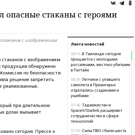
л опасные стаканы с героями
 стаканов с изображением
Лента новостей
08:54
В Таиланде сегодня
н стаканов с изображением
прощаются с молодыми
россиянами, жестоко убитыми
В продукции обнаружено
в Паттайе
Комиссия по безопасности
яла решение запретить
08:26
Летчики с упавшего
самолета в Приангарье
е реализованные,
отделались ссадинами и
ушибами
торый при длительном
07:40
Таджикистан и
SpaceX/Starlink расширяют
ых дозах вызывает
сотрудничество в сфере
технологий
07:00
Силы ПВО сбили шесть
овано сегодня. Прессе о