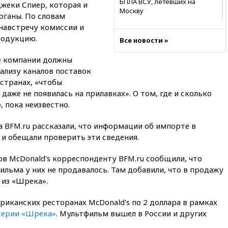
БПЛА ВСУ, летевших на
Джеки Спиер, которая и
Москву
ганы. По словам
навстречу комиссии и
06:25
Золото подорожало до
$4350 за тройскую унцию
родукцию.
Все новости »
06:01
МИД РФ: Казахстан
ие компании должны
понимает сущность киевского
режима
ализу каналов поставок
странах, «чтобы
05:10
Дом детства Нила
аже не появилась на прилавках». О том, где и сколько
Армстронга впервые за 38 лет
, пока неизвестно.
выставили на продажу
04:00
Мирошник: России стоит
 BFM.ru рассказали, что информации об импорте в
быть готовой к продолжению
 и обещали проверить эти сведения.
украинского конфликта
03:16
Трамп заявил, что
ов McDonald's корреспонденту BFM.ru сообщили, что
предпочел бы соглашение с
ильма у них не продавалось. Там добавили, что в продажу
Ираном
 из «Шрека».
02:06
Лантратова: судьба
сотни жителей Курской
риканских ресторанах McDonald's по 2 доллара в рамках
области все еще неизвестна
серии «Шрека»
. Мультфильм вышел в России и других
01:10
МИД РФ: ЕС пытается