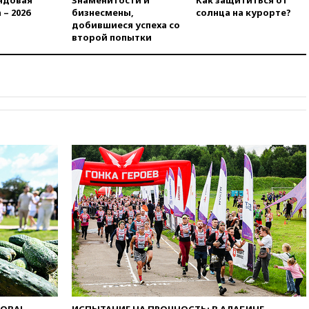
ндовая
Знаменитости и
Как защититься от
вагонов сошли с рельсов в
 – 2026
бизнесмены,
солнца на курорте?
Оренбургской области
добившиеся успеха со
второй попытки
вчера, 22:22
Минфин: в июле
выросли нефтегазовые
доходы российского бюджета
вчера, 22:15
Аксаков: ЦБ
согласовал первый стандарт
исламского банкинга
вчера, 21:43
Организаторы
«Интервидения»
подтвердили, что конкурс
пройдет в Саудовской Аравии
вчера, 21:35
Машков: в РФ
подготовили концепцию
развития театрального
искусства до 2035 года
вчера, 21:21
Правительство
РФ разрешило продажу
бензина старых
экологических классов