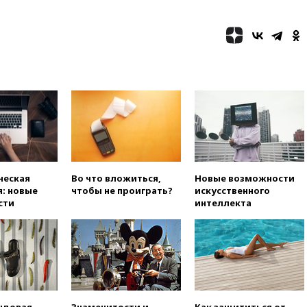
сохранить мобилизационный
ресурс для Украины
00:05
Девочка с «маской
Бэтмена» показала лицо
после последней операции
вчера, 23:35
Российского
историка Артема Кирпиченка
арестовали в Израиле
вчера, 23:23
«Спартак»
разгромил «Оренбург» в
Кубке России
вчера, 23:00
Пост Дмитриева в
ческая
Во что вложиться,
Новые возможности
X о миграционном кризисе в
: новые
чтобы не проиграть?
искусственного
Сеуте набрал миллион
сти
интеллекта
просмотров
вчера, 22:49
Минпромторг:
банкротство «Кванта» не
означает прекращения
производства телевизоров в
РФ
вчера, 22:35
Семь грузовых