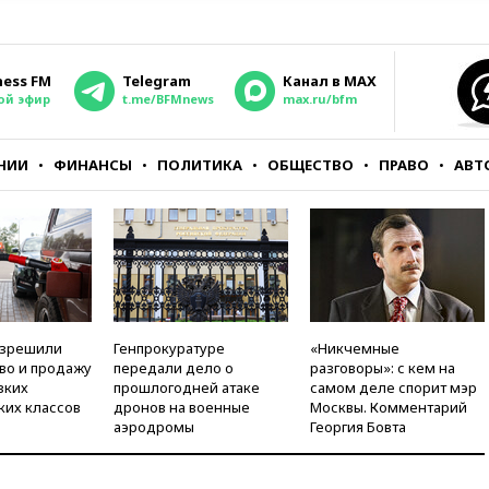
ness FM
Telegram
Канал в MAX
ой эфир
t.me/BFMnews
max.ru/bfm
НИИ
ФИНАНСЫ
ПОЛИТИКА
ОБЩЕСТВО
ПРАВО
АВТ
азрешили
Генпрокуратуре
«Никчемные
во и продажу
передали дело о
разговоры»: с кем на
зких
прошлогодней атаке
самом деле спорит мэр
ких классов
дронов на военные
Москвы. Комментарий
аэродромы
Георгия Бовта