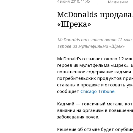
4 июня 2010, 11:45
Медицина
McDonalds продава
«Шрека»
McDonalds отзывает около 12 млн
героев из мультфильма «Шрек»
McDonald's отзывает около 12 мл
героев из мультфильма «Шрек». 
повышенное содержание кадмия. 
потребительских продуктов прин
стаканы к продаже и отозвать уж
сообщает
Chicago Tribune
.
Кадмий — токсичный металл, ко
влиянии на организм в повышенн
заболевания почек.
Решение об отзыве будет опублик