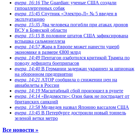
вчера, 16:16
The Guardian: ученые США создали
гипоаллергенных собак
вчера, 15:45
Спутник «Электро-Л» № 5 введен в
эксплуатацию
вчера, 15:35
Два человека погибли при атаках дронов
ВСУ в Брянской области
вчера, 15:15
В половине штатов США зафиксирована
вспышка сальмонеллеза
вчера, 14:57
Жара в Европе может нанести ущерб
экономике в размере €800 млрд
вчера, 14:49
Пентагон озаботился критикой Трампа по
поводу дефицита боеприпасов
вчера, 14:40
В Германии задержан украинец за шпионаж
на оборонном предприятии
вчера, 14:21
АТОР сообщила о снижении цен на
авиабилеты в России
вчера, 14:19
Масштабный сбой произошел в рунете
вчера, 14:14
«Ведомости»: Озон банк не пострадает от
британских санкций
вчера, 13:58
Медведев назвал Японию вассалом США
вчера, 13:45
В Петербурге достроили новый тоннель
зеленой ветки метро
Все новости »