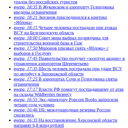
упадок без российских туристов
вчера, 18:35
В Жуковском и аэропорту Геленджика
введены ограничения
вчера, 18:21
Зюганов присоединился к критике
«Яблока»
вчера, 18:15
Четыре человека пострадали при атаках
ВСУ на Белгородскую область
вчера, 18:00
Совет мира выбрал подрядчика для
строительства военной базы в Газе
вчера, 17:50
Миронов призвал снять «Яблоко» с
выборов в Госдуму
вчера, 17:45
Правительство получит «золотую акцию» в
управлении аэропортом Шереметьево
вчера, 17:35
Шесть человек пострадали при ударе ВСУ
по автобусу в Запорожской области
вчера, 17:25
В аэропортах Сочи и Геленджика сняты
ограничения
вчера, 17:17
Власти РФ помогут пострадавшему от атак
на склады Wildberries бизнесу
вчера, 16:55
Экс-директору Popcorn Books запросили
четыре года условно
вчера, 16:46
ЦБ: международные резервы России
снизились
вчера, 16:35
На восстановление Херсонской области
направят 6,8 млрд рублей