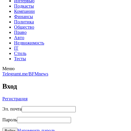
Интервью
Подкасты
Компании
Финансы
Политика
Общество
Право
Авто
Недвижимость
IT
Стиль
Тесты
Меню
Telegram
t.me/BFMnews
Вход
Регистрация
Эл. почта
Пароль
Напомнить пароль
Войти