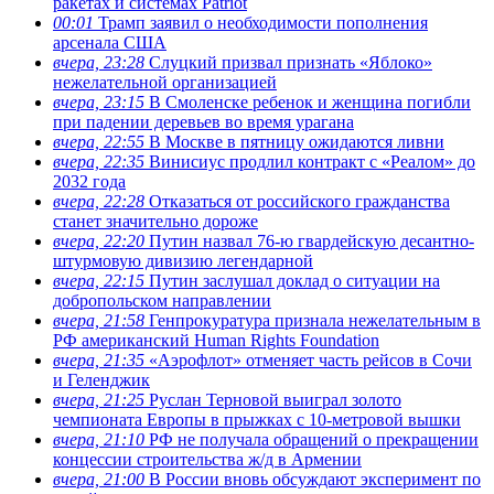
ракетах и системах Patriot
00:01
Трамп заявил о необходимости пополнения
арсенала США
вчера, 23:28
Слуцкий призвал признать «Яблоко»
нежелательной организацией
вчера, 23:15
В Смоленске ребенок и женщина погибли
при падении деревьев во время урагана
вчера, 22:55
В Москве в пятницу ожидаются ливни
вчера, 22:35
Винисиус продлил контракт с «Реалом» до
2032 года
вчера, 22:28
Отказаться от российского гражданства
станет значительно дороже
вчера, 22:20
Путин назвал 76-ю гвардейскую десантно-
штурмовую дивизию легендарной
вчера, 22:15
Путин заслушал доклад о ситуации на
добропольском направлении
вчера, 21:58
Генпрокуратура признала нежелательным в
РФ американский Human Rights Foundation
вчера, 21:35
«Аэрофлот» отменяет часть рейсов в Сочи
и Геленджик
вчера, 21:25
Руслан Терновой выиграл золото
чемпионата Европы в прыжках с 10-метровой вышки
вчера, 21:10
РФ не получала обращений о прекращении
концессии строительства ж/д в Армении
вчера, 21:00
В России вновь обсуждают эксперимент по