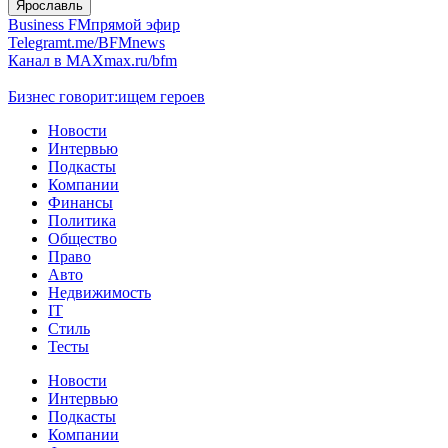
Ярославль
Business FM
прямой эфир
Telegram
t.me/BFMnews
Канал в MAX
max.ru/bfm
Бизнес говорит:
ищем героев
Новости
Интервью
Подкасты
Компании
Финансы
Политика
Общество
Право
Авто
Недвижимость
IT
Стиль
Тесты
Новости
Интервью
Подкасты
Компании