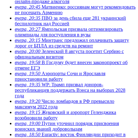
онлайн-продаже алкоголя
вчера, 20:45
Матвиенко: россиянам могут рекомендовать
не посещать Армению
вчера, 20:35
ПВО за день сбила еще 281 украинский
беспилотник над Россией
вчера, 20:27
Ямпольская призвала оптимизировать
олимпиады для поступления в вузы
вчера, 20:15
Минтранс предложил оплачивать защиту
дорог от БПЛА из средств на ремонт
вчера, 20:00
Зеленский 8 августа посетит Сербию с
официальным визитом
вчера, 19:58
В Госдуму будет внесен законопроект об
отмене ЕГЭ
вчера, 19:50
Аэропорты Сочи и Ярославля
приостановили работу
вчера, 19:35
WP: Трамп призвал доноров-
республиканцев поддержать Вэнса на выборах 2028
года
вчера, 19:20
Число ломбардов в РФ превысило
максимум 2022 года
вчера, 19:15
Жуковский и аэропорт Геленджика
возобновили работу
вчера, 19:00
Путин уточнил порядок присвоения
воинских званий добровольцам
вчера, 18:50
Euractiv: восток Финляндии приходит в