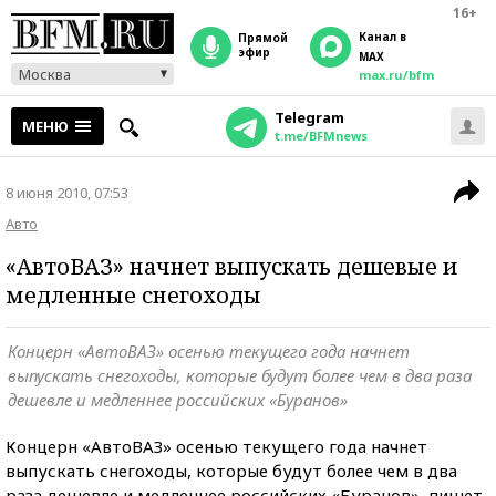
16+
Канал в
прямой
эфир
MAX
Москва
max.ru/bfm
Telegram
МЕНЮ
t.me/BFMnews
8 июня 2010, 07:53
Авто
«АвтоВАЗ» начнет выпускать дешевые и
медленные снегоходы
Концерн «АвтоВАЗ» осенью текущего года начнет
выпускать снегоходы, которые будут более чем в два раза
дешевле и медленнее российских «Буранов»
Концерн «АвтоВАЗ» осенью текущего года начнет
выпускать снегоходы, которые будут более чем в два
раза дешевле и медленнее российских «Буранов», пишет