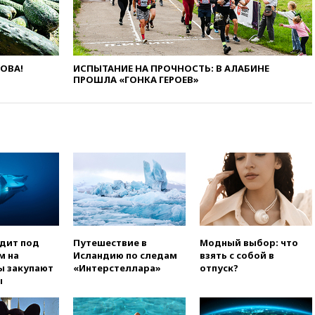
огня США и Ирана
вчера, 22:15
Три человека
получили ножевые ранения
при нападении в Чехии
ЛОВА!
ИСПЫТАНИЕ НА ПРОЧНОСТЬ: В АЛАБИНЕ
вчера, 22:00
Путин поручил
ПРОШЛА «ГОНКА ГЕРОЕВ»
выделить средства на новые
РЛС для Белгородской
области
вчера, 21:56
The Atlantic: Маск
отказал Украине в
использовании Starlink для
атак вглубь РФ
вчера, 21:35
После пожара на
складе в Брянске возбудили
уголовное дело
одит под
Путешествие в
Модный выбор: что
вчера, 21:26
Лидеры сборной
м на
Исландию по следам
взять с собой в
РФ по гимнастике получили
ы закупают
«Интерстеллара»
отпуск?
официальный отказ в визах от
ы
Хорватии
вчера, 21:15
Пентагон