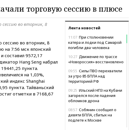
ачали торговую сессию в плюсе
 сессию во вторник, 8
Лента новостей
11:07
При столкновении
 сессию во вторник, 8
катера и лодки под Самарой
погибли два человека
ию на 7:56 мск японский
 и составил 9572,17
10:27
Движение по трассе
ндикатор Hang Seng набрал
«Новороссия» восстановлено
 19441,25 пункта.
09:55
Силы ПВО перехватили
величился на 1,03%,
за утро 85 БПЛА над
ский индекс Shanghai
территорией РФ
0,95 пункта. Тайваньский
09:25
Ильский НПЗ на Кубани
остиг отметки в 7168,67
загорелся после падения
обломков дрона
08:57
Собянин сообщил о
девяти БПЛА, сбитых на
подлете к Москве
08:42
Силы ПВО сбили почти