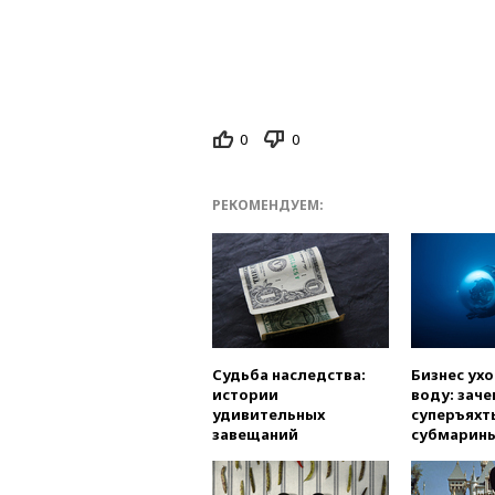
0
0
РЕКОМЕНДУЕМ:
Судьба наследства:
Бизнес ух
истории
воду: заче
удивительных
суперъяхт
завещаний
субмарин