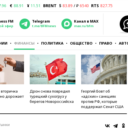
7.96
€
88.91
¥
11.51
BRENT
$
83.89
/ ₽
6540
RTS
827.75
ness FM
Telegram
Канал в MAX
ой эфир
t.me/BFMnews
max.ru/bfm
НИИ
ФИНАНСЫ
ПОЛИТИКА
ОБЩЕСТВО
ПРАВО
АВТ
 вторичка
Дрон снова повредил
Георгий Бовт об
но дорожает
турецкий сухогруз у
«адских» санкциях
берегов Новороссийска
против РФ, которые
поддержал Сенат США
Рынки