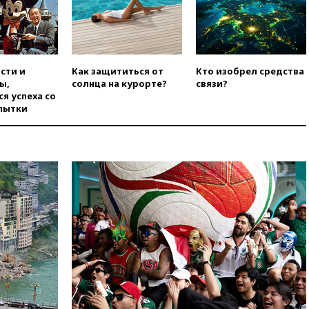
опубликовал 16 новых видео с
НЛО
вчера, 21:00
На границе
Украины с Польшей скопилось
свыше 6,5 тысячи грузовиков
сти и
Как защититься от
Кто изобрел средства
вчера, 20:53
Швыдкой:
ы,
солнца на курорте?
связи?
«Интервидение» точно
я успеха со
пройдет в 2026 году
пытки
вчера, 20:45
ПВО за день
сбила еще 75 украинских
беспилотников над Россией
вчера, 20:35
Велосипедист
погиб при атаке FPV-дрона в
Белгородской области
вчера, 20:30
Лидию Невзорову
заочно арестовали по делу о
финансировании
экстремизма
вчера, 20:20
Суд США
постановил остановить
строительство бального зала в