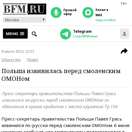
16+
Канал в
прямой
эфир
MAX
Москва
max.ru/bfm
Telegram
МЕНЮ
t.me/BFMnews
8 июня 2010, 22:33
Общество
Право
Польша извинилась перед смоленским
ОМОНом
Пресс-секретарь правительства Польши Павел Грась
извинился по-русски перед смоленским ОМОНом за
обвинения в краже кредиток с места крушения Ту-154
Пресс-секретарь правительства Польши Павел Грась
извинился по-русски перед смоленским ОМОНом. 6 июня
чиновник сообщил, что милиционеры подозреваются в