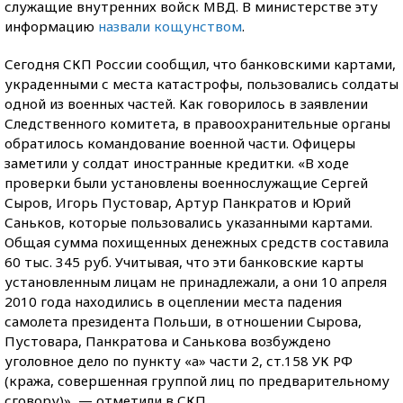
служащие внутренних войск МВД. В министерстве эту
информацию
назвали кощунством
.
Сегодня СКП России сообщил, что банковскими картами,
украденными с места катастрофы, пользовались солдаты
одной из военных частей. Как говорилось в заявлении
Следственного комитета, в правоохранительные органы
обратилось командование военной части. Офицеры
заметили у солдат иностранные кредитки. «В ходе
проверки были установлены военнослужащие Сергей
Сыров, Игорь Пустовар, Артур Панкратов и Юрий
Саньков, которые пользовались указанными картами.
Общая сумма похищенных денежных средств составила
60 тыс. 345 руб. Учитывая, что эти банковские карты
установленным лицам не принадлежали, а они 10 апреля
2010 года находились в оцеплении места падения
самолета президента Польши, в отношении Сырова,
Пустовара, Панкратова и Санькова возбуждено
уголовное дело по пункту «а» части 2, ст.158 УК РФ
(кража, совершенная группой лиц по предварительному
сговору)», — отметили в СКП.