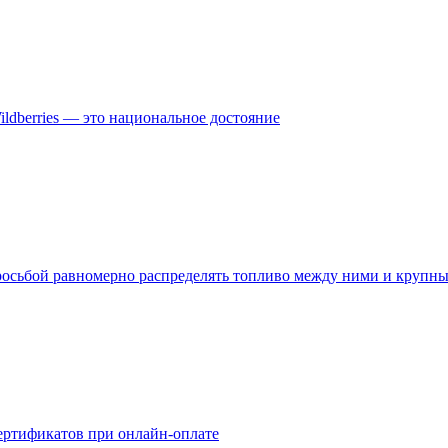
ldberries — это национальное достояние
росьбой равномерно распределять топливо между ними и крупн
сертификатов при онлайн-оплате