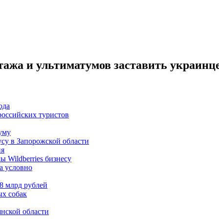
нтажа и ультиматумов заставить украин
ода
 российских туристов
уму
усу в Запорожской области
ия
 Wildberries бизнесу
а условно
8 млрд рублей
ых собак
янской области