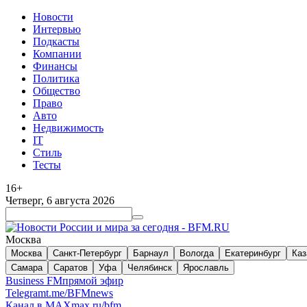
Новости
Интервью
Подкасты
Компании
Финансы
Политика
Общество
Право
Авто
Недвижимость
IT
Стиль
Тесты
16+
Четверг, 6 августа 2026
Москва
Москва
Санкт-Петербург
Барнаул
Вологда
Екатеринбург
Каз
Самара
Саратов
Уфа
Челябинск
Ярославль
Business FM
прямой эфир
Telegram
t.me/BFMnews
Канал в MAX
max.ru/bfm