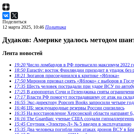
Поделиться
12 марта 2025, 10:46
Политика
Дудаков: Америке удалось методом ша
Лента новостей
19:20
Число ломбардов в РФ превысило максимум 2022 г
18:50
Euractiv: восток Финляндии приходит в упадок без
18:21
Зюганов присоединился к критике «Яблока»
17:50
Миронов призвал снять «Яблоко» с выборов в Госд
17:35
Шесть человек пострадали при ударе ВСУ по автоб
17:25
В аэропортах Сочи и Геленджика сняты ограничен
17:17
Власти РФ помогут пострадавшему от атак на склады
16:55
Экс-директору Popcorn Books запросили четыре год
16:46
ЦБ: международные резервы России снизились
16:35
На восстановление Херсонской области направят 6,
16:16
The Guardian: ученые США создали гипоаллергенн
15:45
Спутник «Электро-Л» № 5 введен в эксплуатацию
15:35
Два человека погибли при атаках дронов ВСУ в Бр