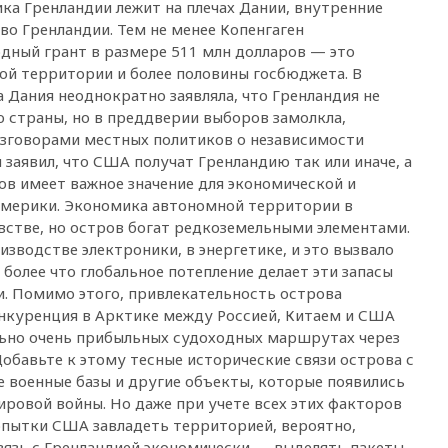
ка Гренландии лежит на плечах Дании, внутренние
18:50
Euractiv: восток
о Гренландии. Тем не менее Копенгаген
Финляндии приходит в упадок
дный грант в размере 511 млн долларов — это
без российских туристов
й территории и более половины госбюджета. В
 Дания неоднократно заявляла, что Гренландия не
18:35
В Жуковском и
аэропорту Геленджика
ю страны, но в преддверии выборов замолкла,
введены ограничения
азговорами местных политиков о независимости
 заявил, что США получат Гренландию так или иначе, а
18:21
Зюганов присоединился
к критике «Яблока»
ров имеет важное значение для экономической и
Америки. Экономика автономной территории в
18:15
Четыре человека
встве, но остров богат редкоземельными элементами.
пострадали при атаках ВСУ на
Белгородскую область
зводстве электроники, в энергетике, и это вызвало
более что глобальное потепление делает эти запасы
18:00
Совет мира выбрал
. Помимо этого, привлекательность острова
подрядчика для
строительства военной базы в
онкуренция в Арктике между Россией, Китаем и США
Газе
льно очень прибыльных судоходных маршрутах через
обавьте к этому тесные исторические связи острова с
17:50
Миронов призвал снять
 военные базы и другие объекты, которые появились
«Яблоко» с выборов в Госдуму
ировой войны. Но даже при учете всех этих факторов
17:45
Правительство получит
опытки США завладеть территорией, вероятно,
«золотую акцию» в
вязь с Гренландией экономически — выделять пакеты
управлении аэропортом