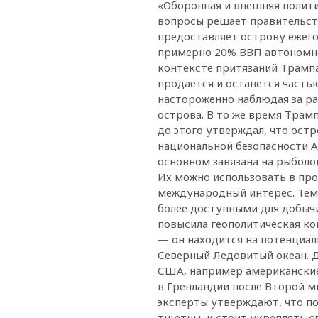
«Оборонная и внешняя полити
вопросы решает правительств
предоставляет острову ежего
примерно 20% ВВП автономно
контексте притязаний Трампа
продается и останется часть
настороженно наблюдая за р
острова. В то же время Трамп
до этого утверждал, что ост
национальной безопасности 
основном завязана на рыболо
Их можно использовать в прои
международный интерес. Тем 
более доступными для добычи
повысила геополитическая к
— он находится на потенциа
Северный Ледовитый океан. Д
США, например американские
в Гренландии после Второй м
эксперты утверждают, что п
тщетны, и стоит укреплять с