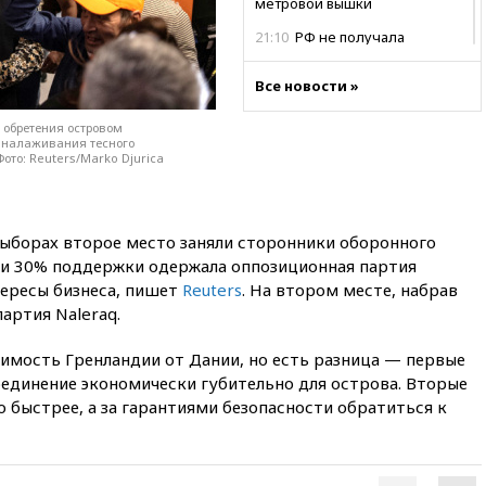
метровой вышки
21:10
РФ не получала
обращений о прекращении
концессии строительства ж/д
Все новости »
в Армении
 обретения островом
21:00
В России вновь
 налаживания тесного
обсуждают эксперимент по
ото: Reuters/Marko Djurica
онлайн-продаже алкоголя
20:45
Матвиенко: россиянам
могут рекомендовать не
выборах второе место заняли сторонники оборонного
посещать Армению
ти 30% поддержки одержала оппозиционная партия
20:35
ПВО за день сбила еще
тересы бизнеса, пишет
Reuters
. На втором месте, набрав
281 украинский беспилотник
артия Naleraq.
над Россией
20:27
Ямпольская призвала
имость Гренландии от Дании, но есть разница — первые
оптимизировать олимпиады
оединение экономически губительно для острова. Вторые
для поступления в вузы
 быстрее, а за гарантиями безопасности обратиться к
20:15
Минтранс предложил
оплачивать защиту дорог от
БПЛА из средств на ремонт