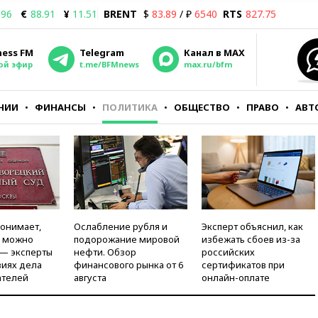
.96
€
88.91
¥
11.51
BRENT
$
83.89
/ ₽
6540
RTS
827.75
ness FM
Telegram
Канал в MAX
ой эфир
t.me/BFMnews
max.ru/bfm
НИИ
ФИНАНСЫ
ПОЛИТИКА
ОБЩЕСТВО
ПРАВО
АВТ
понимает,
Ослабление рубля и
Эксперт объяснил, как
и можно
подорожание мировой
избежать сбоев из-за
 — эксперты
нефти. Обзор
российских
виях дела
финансового рынка от 6
сертификатов при
ателей
августа
онлайн-оплате