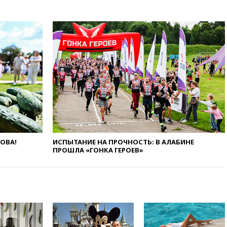
14:21
АТОР сообщила о
снижении цен на авиабилеты
в России
14:19
Масштабный сбой
произошел в рунете
14:14
«Ведомости»: Озон банк
не пострадает от британских
санкций
13:58
Медведев назвал
Японию вассалом США
13:45
В Петербурге достроили
новый тоннель зеленой ветки
метро
ЛОВА!
ИСПЫТАНИЕ НА ПРОЧНОСТЬ: В АЛАБИНЕ
ПРОШЛА «ГОНКА ГЕРОЕВ»
13:38
В эфире «Радиостанции
Судного дня» прозвучали три
сообщения
13:29
Восемь человек
пострадали при наезде
автомобиля на толпу в Омске
13:19
WP: Трамп определился