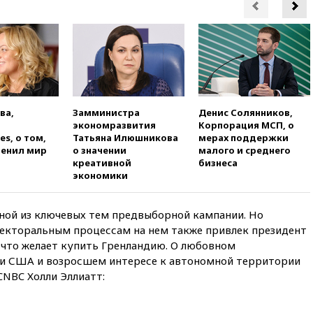
20:00
Зеленский 8 августа
посетит Сербию с
официальным визитом
19:58
В Госдуму будет внесен
законопроект об отмене ЕГЭ
19:50
Аэропорты Сочи и
Ярославля приостановили
работу
ва,
Замминистра
Денис Солянников,
экономразвития
Корпорация МСП, о
19:35
WP: Трамп призвал
es, о том,
Татьяна Илюшникова
мерах поддержки
доноров-республиканцев
менил мир
о значении
малого и среднего
поддержать Вэнса на выборах
креативной
бизнеса
2028 года
экономики
19:20
Число ломбардов в РФ
превысило максимум 2022
дной из ключевых тем предвыборной кампании. Но
года
лекторальным процессам на нем также привлек президент
19:15
Жуковский и аэропорт
, что желает купить Гренландию. О любовном
Геленджика возобновили
 и США и возросшем интересе к автономной территории
работу
CNBC Холли Эллиатт:
19:00
Путин уточнил порядок
присвоения воинских званий
добровольцам