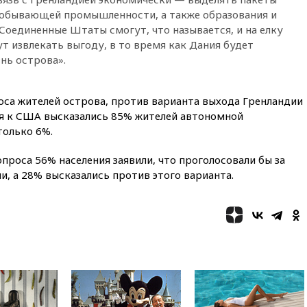
Шереметьево
обывающей промышленности, а также образования и
Соединенные Штаты смогут, что называется, и на елку
17:35
Шесть человек
ут извлекать выгоду, в то время как Дания будет
пострадали при ударе ВСУ по
автобусу в Запорожской
нь острова».
области
17:25
В аэропортах Сочи и
оса жителей острова, против варианта выхода Гренландии
Геленджика сняты
ия к США высказались 85% жителей автономной
ограничения
только 6%.
17:17
Власти РФ помогут
пострадавшему от атак на
опроса 56% населения заявили, что проголосовали бы за
склады Wildberries бизнесу
, а 28% высказались против этого варианта.
16:55
Экс-директору Popcorn
Books запросили четыре года
условно
16:46
ЦБ: международные
резервы России снизились
16:35
На восстановление
Херсонской области направят
6,8 млрд рублей