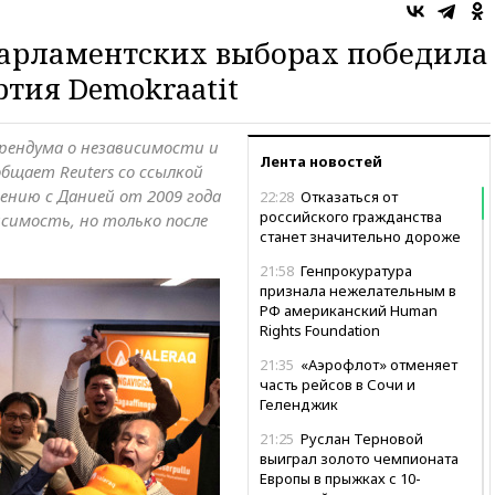
парламентских выборах победила
тия Demokraatit
рендума о независимости и
Лента новостей
бщает Reuters со ссылкой
ению с Данией от 2009 года
22:28
Отказаться от
российского гражданства
симость, но только после
станет значительно дороже
21:58
Генпрокуратура
признала нежелательным в
РФ американский Human
Rights Foundation
21:35
«Аэрофлот» отменяет
часть рейсов в Сочи и
Геленджик
21:25
Руслан Терновой
выиграл золото чемпионата
Европы в прыжках с 10-