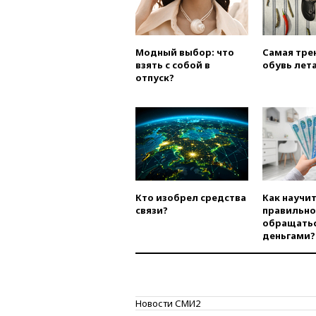
Модный выбор: что
Самая тре
взять с собой в
обувь лета
отпуск?
Кто изобрел средства
Как научи
связи?
правильно
обращатьс
деньгами?
Новости СМИ2