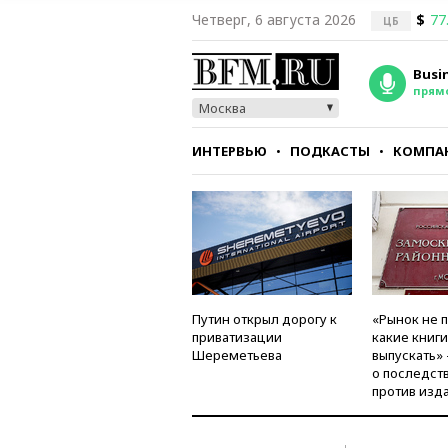
Четверг, 6 августа 2026
$
77
ЦБ
Busi
прям
Москва
ИНТЕРВЬЮ
ПОДКАСТЫ
КОМПА
СТИЛЬ
ТЕСТЫ
Путин открыл дорогу к
«Рынок не 
приватизации
какие книг
Шереметьева
выпускать»
о последст
против изд