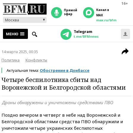
16+
Канал в
прямой
эфир
MAX
Москва
max.ru/bfm
Telegram
МЕНЮ
t.me/BFMnews
14 марта 2025, 00:35
Политика
Конфликты
Актуальная тема:
Обострение в Донбассе
Четыре беспилотника сбиты над
Воронежской и Белгородской областями
Дроны обнаружены и уничтожены средствами ПВО
Поздно вечером в четверг в небе над Воронежской и
Белгородской областями средства ПВО обнаружили и
уничтожили четыре украинских беспилотных