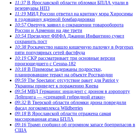
11:37
В Ярославской области обломки БПЛА упали в
резервуары НПЗ
11:19
МИД России ответил на критику мэра Хиросимы
в годовщину ядерной бомбардировки
10:57
Оверчук заявил о сокращении товарооборота
России и Армении на две трети
10:54
Президент ФИФА Джанни Инфантино сумел
сохранить пост
10:38
Роскачество нашло кишечную палочку в бургерах
пяти популярных сетей фастфуда
10:19
СКР рассматривает три основные версии
произошедшего с Cessna-182
10:18
В Приморье задержаны подростки,
планировавшие теракт на объекте Росгвардии
09:59
The Spectator: отсутствие ракет для Patriot у
Украины приведет к поражению Киева
09:54
МВД Германии: инцидент с дроном в аэропорту
Лейпцига — «сценарий гибридной атаки»
09:32
В Тверской области обломки дрона повредили
фасад логокомплекса Wildberries
09:18
В Ярославской области отражена самая
массированная атака БПЛА
09:16
Трамп сообщил об огромном запасе боеприпасов в
США