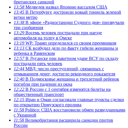
британских санкций
13:58
Медведев назвал Японию вассалом США
13:45
В Петербурге достроили новый тоннель зеленой
ветки метро
13:38
В эфире «Радиостанции Судного дня» прозвучали
три сообщения
13:29
Восемь человек пострадали при наезде
автомобиля на толпу в Омске
13:19
WP: Трамп определился со своим преемником
13:13
СК возбудил дело по факту гибели женщины и
ребенка в Раменском
12:57
В Луганске при ракетном ударе ВСУ по складу
пострадали пять человек
12:44
МВД: число преступлений, связанных с
отмыванием денег, достигло рекордного показателя
12:40
В Подмосковье женщина и трехлетний ребенок
погибли при падении из окна
12:22
В России с 1 сентября изменятся билеты на
общественный транспорт
12:15
Иран и Оман согласовали главные пункты сделки
по открытию Ормузского пролива
11:58
Politico: США восстановили обмен разведданными
с Украиной
11:58
Великобритания расширила санкции против
России