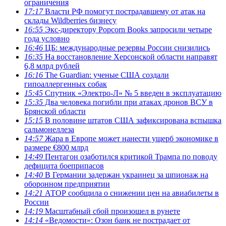
ограничения
17:17
Власти РФ помогут пострадавшему от атак на
склады Wildberries бизнесу
16:55
Экс-директору Popcorn Books запросили четыре
года условно
16:46
ЦБ: международные резервы России снизились
16:35
На восстановление Херсонской области направят
6,8 млрд рублей
16:16
The Guardian: ученые США создали
гипоаллергенных собак
15:45
Спутник «Электро-Л» № 5 введен в эксплуатацию
15:35
Два человека погибли при атаках дронов ВСУ в
Брянской области
15:15
В половине штатов США зафиксирована вспышка
сальмонеллеза
14:57
Жара в Европе может нанести ущерб экономике в
размере €800 млрд
14:49
Пентагон озаботился критикой Трампа по поводу
дефицита боеприпасов
14:40
В Германии задержан украинец за шпионаж на
оборонном предприятии
14:21
АТОР сообщила о снижении цен на авиабилеты в
России
14:19
Масштабный сбой произошел в рунете
14:14
«Ведомости»: Озон банк не пострадает от