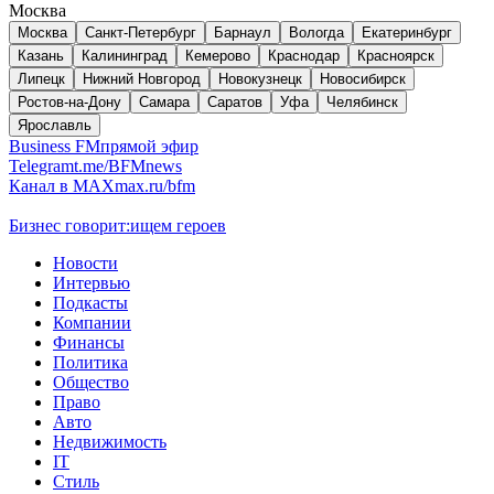
Москва
Москва
Санкт-Петербург
Барнаул
Вологда
Екатеринбург
Казань
Калининград
Кемерово
Краснодар
Красноярск
Липецк
Нижний Новгород
Новокузнецк
Новосибирск
Ростов-на-Дону
Самара
Саратов
Уфа
Челябинск
Ярославль
Business FM
прямой эфир
Telegram
t.me/BFMnews
Канал в MAX
max.ru/bfm
Бизнес говорит:
ищем героев
Новости
Интервью
Подкасты
Компании
Финансы
Политика
Общество
Право
Авто
Недвижимость
IT
Стиль