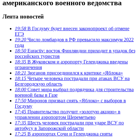
американского военного ведомства
Лента новостей
19:58
В Госдуму будет внесен законопроект об отмене
ЕГЭ
19:20
Число ломбардов в РФ превысило максимум 2022
года
18:50
Euractiv: восток Финляндии приходит в упадок без
российских туристов
18:35
В Жуковском и аэропорту Геленджика введены
ограничения
18:21
Зюганов присоединился к критике «Яблока»
18:15
Четыре человека пострадали при атаках ВСУ на
Белгородскую область
18:00
Совет мира выбрал подрядчика для строительства
военной базы в Газе
17:50
Миронов призвал снять «Яблоко» с выборов в
Госдуму
17:45
Правительство получит «золотую акцию» в
управлении аэропортом Шереметьево
17:35
Шесть человек пострадали при ударе ВСУ по
автобусу в Запорожской области
17:25
В аэропортах Сочи и Геленджика сняты