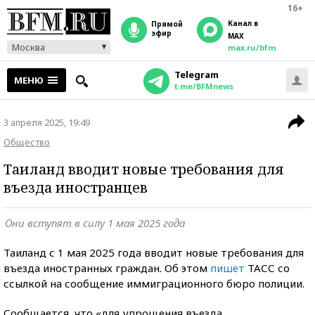
16+
Канал в
прямой
эфир
MAX
Москва
max.ru/bfm
Telegram
МЕНЮ
t.me/BFMnews
3 апреля 2025, 19:49
Общество
Таиланд вводит новые требования для
въезда иностранцев
Они вступят в силу 1 мая 2025 года
Таиланд с 1 мая 2025 года вводит новые требования для
въезда иностранных граждан. Об этом
пишет
ТАСС со
ссылкой на сообщение иммиграционного бюро полиции.
Сообщается, что «для упрощения въезда