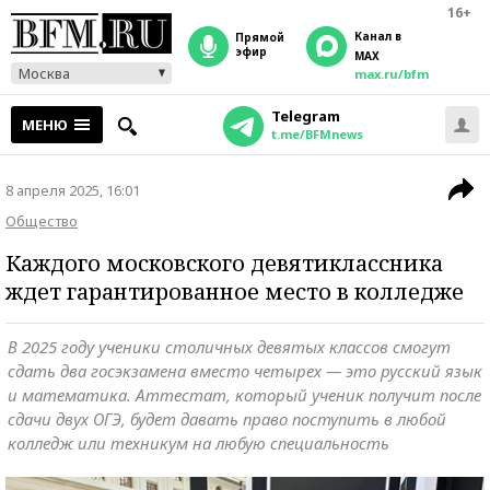
16+
Канал в
прямой
эфир
MAX
Москва
max.ru/bfm
Telegram
МЕНЮ
t.me/BFMnews
8 апреля 2025, 16:01
Общество
Каждого московского девятиклассника
ждет гарантированное место в колледже
В 2025 году ученики столичных девятых классов смогут
сдать два госэкзамена вместо четырех — это русский язык
и математика. Аттестат, который ученик получит после
сдачи двух ОГЭ, будет давать право поступить в любой
колледж или техникум на любую специальность