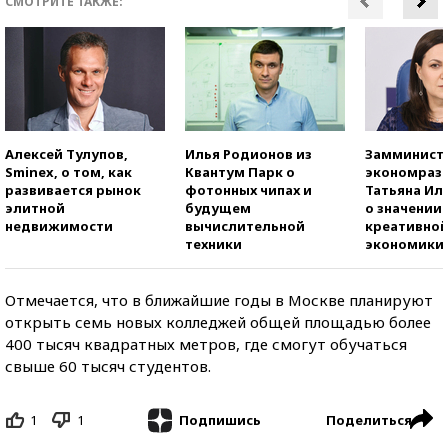
СМОТРИТЕ ТАКЖЕ:
Алексей Тулупов,
Илья Родионов из
Замминист
Sminex, о том, как
Квантум Парк о
экономраз
развивается рынок
фотонных чипах и
Татьяна И
элитной
будущем
о значении
недвижимости
вычислительной
креативно
техники
экономики
Отмечается, что в ближайшие годы в Москве планируют
открыть семь новых колледжей общей площадью более
400 тысяч квадратных метров, где смогут обучаться
свыше 60 тысяч студентов.
1
1
Поделиться
Подпишись