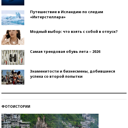
Путешествие в Исландию по следам
«Интерстеллара»
Модный выбор: что взять с собой в отпуск?
Самая трендовая обувь лета – 2026
Знаменитости и бизнесмены, добившиеся
успеха со второй попытки
Как защититься от солнца на курорте?
ФОТОИСТОРИИ
Кто изобрел средства связи?