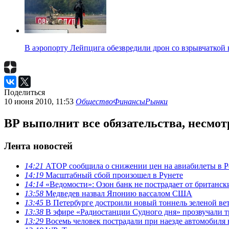
В аэропорту Лейпцига обезвредили дрон со взрывчаткой 
Поделиться
10 июня 2010, 11:53
Общество
Финансы
Рынки
BP выполнит все обязательства, несмот
Лента новостей
14:21
АТОР сообщила о снижении цен на авиабилеты в Р
14:19
Масштабный сбой произошел в Рунете
14:14
«Ведомости»: Озон банк не пострадает от британск
13:58
Медведев назвал Японию вассалом США
13:45
В Петербурге достроили новый тоннель зеленой ве
13:38
В эфире «Радиостанции Судного дня» прозвучали 
13:29
Восемь человек пострадали при наезде автомобиля 