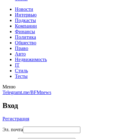
Новости
Интервью
Подкасты
Компании
Финансы
Политика
Общество
Право
Авто
Недвижимость
IT
Стиль
Тесты
Меню
Telegram
t.me/BFMnews
Вход
Регистрация
Эл. почта