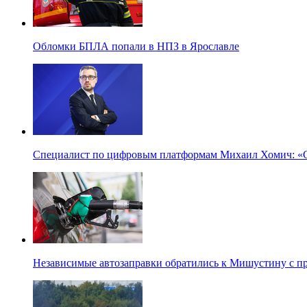
Обломки БПЛА попали в НПЗ в Ярославле
Специалист по цифровым платформам Михаил Хомич: «С
Независимые автозаправки обратились к Мишустину с п