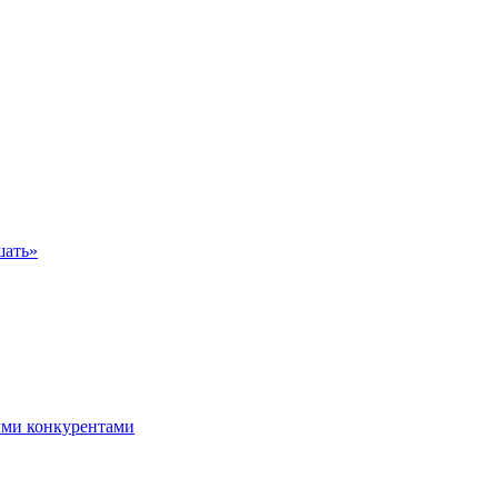
шать»
ыми конкурентами