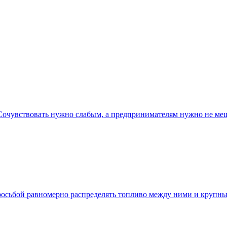
очувствовать нужно слабым, а предпринимателям нужно не ме
росьбой равномерно распределять топливо между ними и крупн