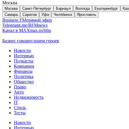
Москва
Москва
Санкт-Петербург
Барнаул
Вологда
Екатеринбург
Каз
Самара
Саратов
Уфа
Челябинск
Ярославль
Business FM
прямой эфир
Telegram
t.me/BFMnews
Канал в MAX
max.ru/bfm
Бизнес говорит:
ищем героев
Новости
Интервью
Подкасты
Компании
Финансы
Политика
Общество
Право
Авто
Недвижимость
IT
Стиль
Тесты
Новости
Интервью