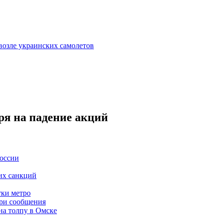
возле украинских самолетов
ря на падение акций
оссии
их санкций
тки метро
три сообщения
на толпу в Омске