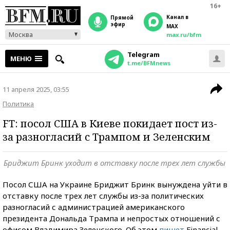
16+
Канал в
прямой
эфир
MAX
Москва
max.ru/bfm
Telegram
МЕНЮ
t.me/BFMnews
11 апреля 2025, 03:55
Политика
FT: посол США в Киеве покидает пост из-
за разногласий с Трампом и Зеленским
Бриджит Бринк уходит в отставку после трех лет службы
Посол США на Украине Бриджит Бринк вынуждена уйти в
отставку после трех лет службы из-за политических
разногласий с администрацией американского
президента Дональда Трампа и непростых отношений с
офисом Владимира Зеленского. Об этом
пишет
Financial