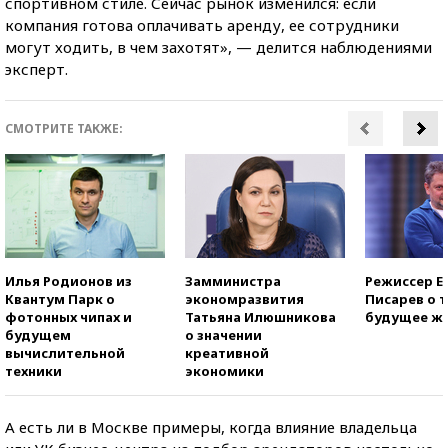
спортивном стиле. Сейчас рынок изменился: если
компания готова оплачивать аренду, ее сотрудники
могут ходить, в чем захотят», — делится наблюдениями
эксперт.
СМОТРИТЕ ТАКЖЕ:
Илья Родионов из
Замминистра
Режиссер Е
Квантум Парк о
экономразвития
Писарев о т
фотонных чипах и
Татьяна Илюшникова
будущее ж
будущем
о значении
вычислительной
креативной
техники
экономики
А есть ли в Москве примеры, когда влияние владельца