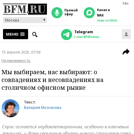
16+
Канал в
прямой
эфир
MAX
Москва
max.ru/bfm
Telegram
МЕНЮ
t.me/BFMnews
15 апреля 2025, 07:58
Недвижимость
Мы выбираем, нас выбирают: о
совпадениях и несовпадениях на
столичном офисном рынке
Текст:
Валерия Мозганова
Спрос остается неудовлетворенным, особенно в ключевых
локациях, и даже серьезные объемы нового строительства