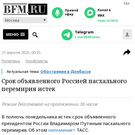
16+
Канал в
прямой
эфир
MAX
Москва
max.ru/bfm
Telegram
МЕНЮ
t.me/BFMnews
21 апреля 2025, 00:35
Политика
Конфликты
Актуальная тема:
Обострение в Донбассе
Срок объявленного Россией пасхального
перемирия истек
Режим действовал на протяжении 30 часов
В полночь понедельника истек срок объявленного
президентом России Владимиром Путиным пасхального
перемирия. Об этом
напоминает
ТАСС.