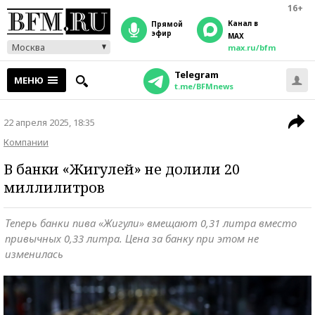
16+
Канал в
прямой
эфир
MAX
Москва
max.ru/bfm
Telegram
МЕНЮ
t.me/BFMnews
22 апреля 2025, 18:35
Компании
В банки «Жигулей» не долили 20
миллилитров
Теперь банки пива «Жигули» вмещают 0,31 литра вместо
привычных 0,33 литра. Цена за банку при этом не
изменилась