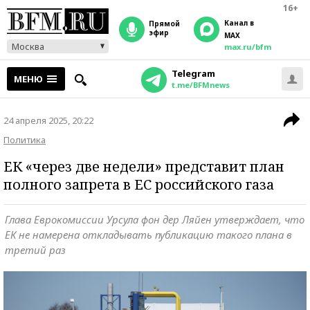
16+
Канал в
прямой
эфир
MAX
Москва
max.ru/bfm
Telegram
МЕНЮ
t.me/BFMnews
24 апреля 2025, 20:22
Политика
ЕК «через две недели» представит план
полного запрета в ЕС российского газа
Глава Еврокомиссии Урсула фон дер Ляйен утверждает, что
ЕК не намерена откладывать публикацию такого плана в
третий раз