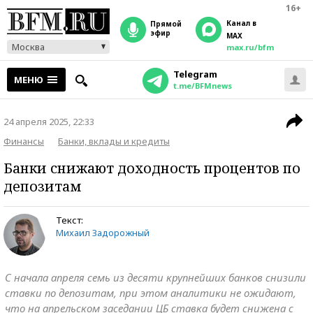
16+
Канал в
прямой
эфир
MAX
Москва
max.ru/bfm
Telegram
МЕНЮ
t.me/BFMnews
24 апреля 2025, 22:33
Финансы
Банки, вклады и кредиты
Банки снижают доходность процентов по
депозитам
Текст:
Михаил Задорожный
С начала апреля семь из десяти крупнейших банков снизили
ставки по депозитам, при этом аналитики не ожидают,
что на апрельском заседании ЦБ ставка будет снижена с