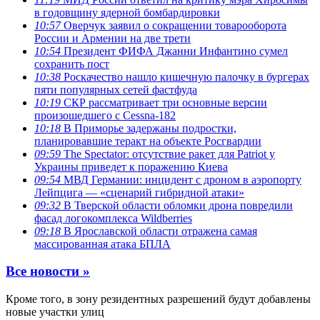
в годовщину ядерной бомбардировки
10:57
Оверчук заявил о сокращении товарооборота
России и Армении на две трети
10:54
Президент ФИФА Джанни Инфантино сумел
сохранить пост
10:38
Роскачество нашло кишечную палочку в бургерах
пяти популярных сетей фастфуда
10:19
СКР рассматривает три основные версии
произошедшего с Cessna-182
10:18
В Приморье задержаны подростки,
планировавшие теракт на объекте Росгвардии
09:59
The Spectator: отсутствие ракет для Patriot у
Украины приведет к поражению Киева
09:54
МВД Германии: инцидент с дроном в аэропорту
Лейпцига — «сценарий гибридной атаки»
09:32
В Тверской области обломки дрона повредили
фасад логокомплекса Wildberries
09:18
В Ярославской области отражена самая
массированная атака БПЛА
Все новости »
Кроме того, в зону резидентных разрешений будут добавлены
новые участки улиц