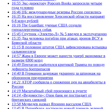
16:55
Экс-директору Popcorn Books запросили четыре
года условно
16:46
ЦБ: международные резервы России снизились
16:35
На восстановление Херсонской области направят
6,8 млрд рублей
16:16
The Guardian: ученые США создали
гипоаллергенных собак
15:45
Спутник «Электро-Л» № 5 введен в эксплуатацию
15:35
Два человека погибли при атаках дронов ВСУ в
Брянской области
15:15
В половине штатов США зафиксирована вспышка
сальмонеллеза
14:57
Жара в Европе может нанести ущерб экономике в
размере €800 млрд
14:49
Пентагон озаботился критикой Трампа по поводу
дефицита боеприпасов
14:40
В Германии задержан украинец за шпионаж на
оборонном предприятии
14:21
АТОР сообщила о снижении цен на авиабилеты в
России
14:19
Масштабный сбой произошел в рунете
14:14
«Ведомости»: Озон банк не пострадает от
британских санкций
13:58
Медведев назвал Японию вассалом США
13:45
В Петербурге достроили новый тоннель зеленой