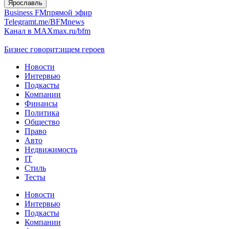
Ярославль
Business FM
прямой эфир
Telegram
t.me/BFMnews
Канал в MAX
max.ru/bfm
Бизнес говорит:
ищем героев
Новости
Интервью
Подкасты
Компании
Финансы
Политика
Общество
Право
Авто
Недвижимость
IT
Стиль
Тесты
Новости
Интервью
Подкасты
Компании