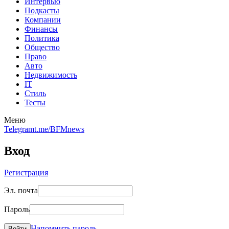
Интервью
Подкасты
Компании
Финансы
Политика
Общество
Право
Авто
Недвижимость
IT
Стиль
Тесты
Меню
Telegram
t.me/BFMnews
Вход
Регистрация
Эл. почта
Пароль
Напомнить пароль
Войти