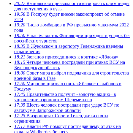
20:27
Ямпольская призвала оптимизировать олимпиады
для поступления в вузы
19:58
В Госдуму будет внесен законопроект об отмене
ЕГЭ
19:20
Число ломбардов в РФ превысило максимум 2022
года
18:50
Euractiv: восток Финляндии приходит в упадок без
российских туристов
18:35
В Жуковском и аэропорту Геленджика введены
ограничения
18:21
Зюганов присоединился к критике «Яблока»
18:15
Четыре человека пострадали при атаках ВСУ на
Белгородскую область
18:00
Совет мира выбрал подрядчика для строительства
военной базы в Газе
17:50
Миронов призвал снять «Яблоко» с выборов в
Госдуму
17:45
Правительство получит «золотую акцию» в
управлении аэропортом Шереметьево
17:35
Шесть человек пострадали при ударе ВСУ по
автобусу в Запорожской области
17:25
В аэропортах Сочи и Геленджика сняты
ограничения
17:17
Власти РФ помогут пострадавшему от атак на
склады Wildberries бизнесу