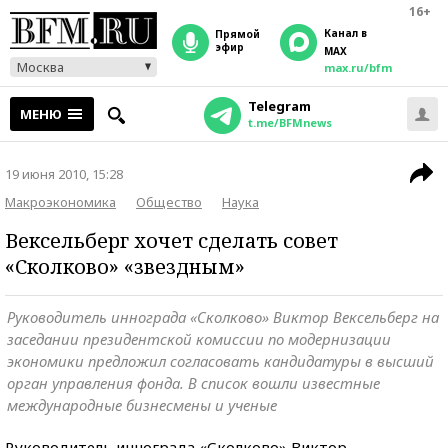
16+
Канал в
прямой
эфир
MAX
Москва
max.ru/bfm
Telegram
МЕНЮ
t.me/BFMnews
19 июня 2010, 15:28
Макроэкономика
Общество
Наука
Вексельберг хочет сделать совет
«Сколково» «звездным»
Руководитель иннограда «Сколково» Виктор Вексельберг на
заседании президентской комиссии по модернизации
экономики предложил согласовать кандидатуры в высший
орган управления фонда. В список вошли известные
международные бизнесмены и ученые
Руководитель иннограда «Сколково» Виктор