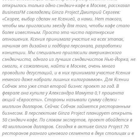
открылось только одно сэндвич-кафе в Москве, рассказал
BusinessFM совладелец Ginza Project Дмитрий Сергеев:
«Скорее, выбор сделан не Ксенией, а нами. Нет такого,
чтобы мы пригласили звезду для того, чтобы кафе стало
более известным. Просто это чисто партнерские
отношения. Ксения принимала участие на всех этапах,
начиная от дизайна и подбора персонала, разработки
концепции. Мы специально пригласили американского
сэндвичиста, одного из лучших сэндвичистов Нью-Йорка, не
смогли, к сожалению, найти в Москве, очень много
проводили дегустаций, и в них принимала участие Ксения
немного даже набрали лишних килограммов». Для Ксении
Собчак это уже стал второй бизнес проект за год. В
феврале она купила у Александра Мамута 0,1 процента
акций «Евросети». Стороны называли сумму сделки -
миллион долларов. Сейчас Собчак займется ресторанным
бизнесом. В перспективе Ginza Project планирует открыть
50 сэндвич-кафе. По словам экспертов, проект обойдется в
40 миллионов долларов. Сегодня в активе Ginza Project 70
ресторанов разного ценового сегмента в двух столицах и в