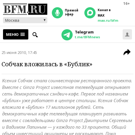
16+
Канал в
прямой
эфир
MAX
Москва
max.ru/bfm
Telegram
МЕНЮ
t.me/BFMnews
25 июня 2010, 17:45
Собчак вложилась в «Бублик»
Ксения Собчак стала соинвестором ресторанного проекта.
Вместе с Ginza Project известная телеведущая открывает
сеть демократичных сэндвич-кафе. Первое под названием
«Бублик» уже работает в центре столицы. Ксения Собчак
вложила в «Бублик» 17 миллионов рублей. Сеть
демократичных кафе телеведущая планирует развивать
вместе с совладельцами Ginza Project Дмитрием Сергеевым
и Вадимом Лапиным — у каждого по 33 процента. Общий
объем инвестиций акционеры не раскрывают. Пока