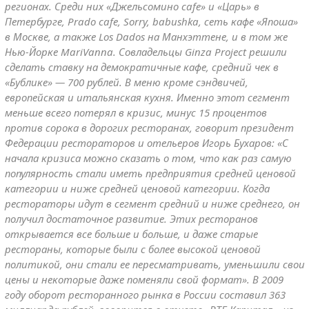
регионах. Среди них «Джельсомино cafе» и «Царь» в
Петербурге, Prado cafе, Sorry, babushka, сеть кафе «Япоша»
в Москве, а также Los Dados на Манхэттене, и в том же
Нью-Йорке MariVanna. Совладельцы Ginza Project решили
сделать ставку на демократичные кафе, средний чек в
«Бублике» — 700 рублей. В меню кроме сэндвичей,
европейская и итальянская кухня. Именно этот сегмент
меньше всего потерял в кризис, минус 15 процентов
против сорока в дорогих ресторанах, говорит президент
Федерации рестораторов и отельеров Игорь Бухаров: «С
начала кризиса можно сказать о том, что как раз самую
популярность стали иметь предприятия средней ценовой
категории и ниже средней ценовой категории. Когда
рестораторы идут в сегмент средний и ниже среднего, он
получил достаточное развитие. Этих ресторанов
открывается все больше и больше, и даже старые
рестораны, которые были с более высокой ценовой
политикой, они стали ее пересматривать, уменьшили свои
цены и некоторые даже поменяли свой формат». В 2009
году оборот ресторанного рынка в России составил 363