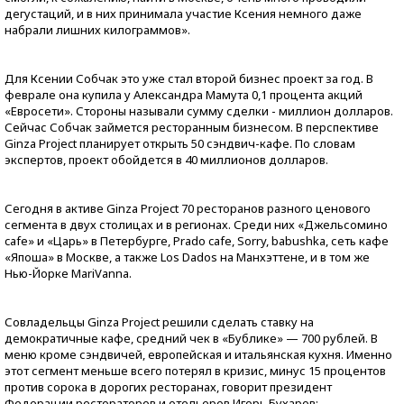
дегустаций, и в них принимала участие Ксения немного даже
набрали лишних килограммов».
Для Ксении Собчак это уже стал второй бизнес проект за год. В
феврале она купила у Александра Мамута 0,1 процента акций
«Евросети». Стороны называли сумму сделки - миллион долларов.
Сейчас Собчак займется ресторанным бизнесом. В перспективе
Ginza Project планирует открыть 50 сэндвич-кафе. По словам
экспертов, проект обойдется в 40 миллионов долларов.
Сегодня в активе Ginza Project 70 ресторанов разного ценового
сегмента в двух столицах и в регионах. Среди них «Джельсомино
cafе» и «Царь» в Петербурге, Prado cafе, Sorry, babushka, сеть кафе
«Япоша» в Москве, а также Los Dados на Манхэттене, и в том же
Нью-Йорке MariVanna.
Совладельцы Ginza Project решили сделать ставку на
демократичные кафе, средний чек в «Бублике» — 700 рублей. В
меню кроме сэндвичей, европейская и итальянская кухня. Именно
этот сегмент меньше всего потерял в кризис, минус 15 процентов
против сорока в дорогих ресторанах, говорит президент
Федерации рестораторов и отельеров Игорь Бухаров: