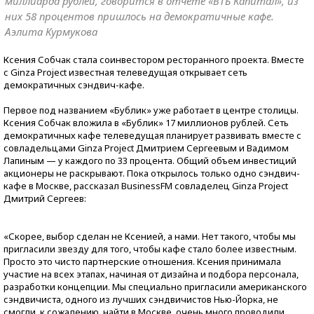
миллиарда рублей, говорится в отчете «ВТБ Капитал», из
них 58 процентов пришлось на демократичные кафе.
Аэлита Курмукова
Ксения Собчак стала соинвестором ресторанного проекта. Вместе
с Ginza Project известная телеведущая открывает сеть
демократичных сэндвич-кафе.
Первое под названием «Бублик» уже работает в центре столицы.
Ксения Собчак вложила в «Бублик» 17 миллионов рублей. Сеть
демократичных кафе телеведущая планирует развивать вместе с
совладельцами Ginza Project Дмитрием Сергеевым и Вадимом
Лапиным — у каждого по 33 процента. Общий объем инвестиций
акционеры не раскрывают. Пока открылось только одно сэндвич-
кафе в Москве, рассказал BusinessFM совладелец Ginza Project
Дмитрий Сергеев:
«Скорее, выбор сделан не Ксенией, а нами. Нет такого, чтобы мы
пригласили звезду для того, чтобы кафе стало более известным.
Просто это чисто партнерские отношения. Ксения принимала
участие на всех этапах, начиная от дизайна и подбора персонала,
разработки концепции. Мы специально пригласили американского
сэндвичиста, одного из лучших сэндвичистов Нью-Йорка, не
смогли, к сожалению, найти в Москве, очень много проводили