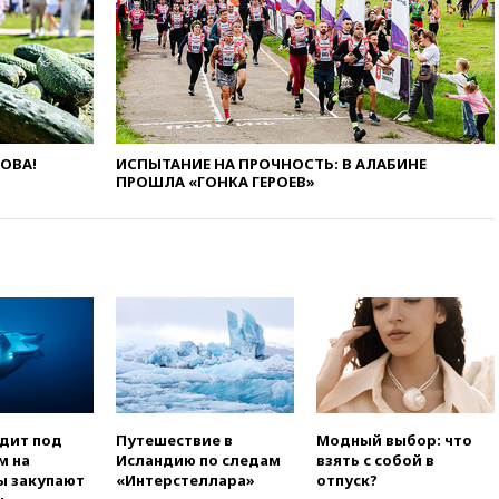
НЛО
вчера, 21:00
На границе
Украины с Польшей скопилось
свыше 6,5 тысячи грузовиков
вчера, 20:53
Швыдкой:
«Интервидение» точно
пройдет в 2026 году
ЛОВА!
ИСПЫТАНИЕ НА ПРОЧНОСТЬ: В АЛАБИНЕ
ПРОШЛА «ГОНКА ГЕРОЕВ»
вчера, 20:45
ПВО за день
сбила еще 75 украинских
беспилотников над Россией
вчера, 20:35
Велосипедист
погиб при атаке FPV-дрона в
Белгородской области
вчера, 20:30
Лидию Невзорову
заочно арестовали по делу о
финансировании
экстремизма
вчера, 20:20
Суд США
одит под
Путешествие в
Модный выбор: что
постановил остановить
м на
Исландию по следам
взять с собой в
строительство бального зала в
ы закупают
«Интерстеллара»
отпуск?
Белом доме