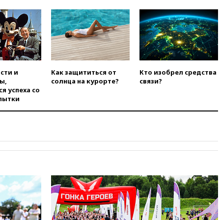
вчера, 22:15
Три человека
получили ножевые ранения
при нападении в Чехии
вчера, 22:00
Путин поручил
выделить средства на новые
РЛС для Белгородской
области
сти и
Как защититься от
Кто изобрел средства
ы,
солнца на курорте?
связи?
вчера, 21:56
The Atlantic: Маск
я успеха со
отказал Украине в
пытки
использовании Starlink для
атак вглубь РФ
вчера, 21:35
После пожара на
складе в Брянске возбудили
уголовное дело
вчера, 21:26
Лидеры сборной
РФ по гимнастике получили
официальный отказ в визах от
Хорватии
вчера, 21:15
Пентагон
опубликовал 16 новых видео с