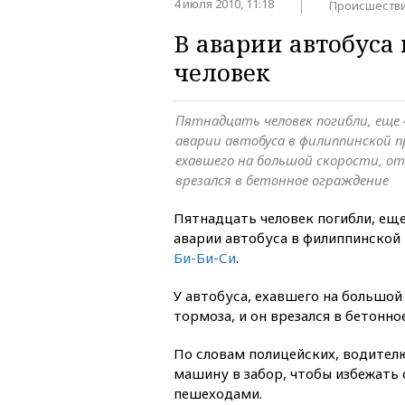
4 июля 2010, 11:18
Происшеств
В аварии автобуса
человек
Пятнадцать человек погибли, еще 
аварии автобуса в филиппинской пр
ехавшего на большой скорости, от
врезался в бетонное ограждение
Пятнадцать человек погибли, еще
аварии автобуса в филиппинской
Би-Би-Си
.
У автобуса, ехавшего на большой
тормоза, и он врезался в бетонно
По словам полицейских, водител
машину в забор, чтобы избежать 
пешеходами.