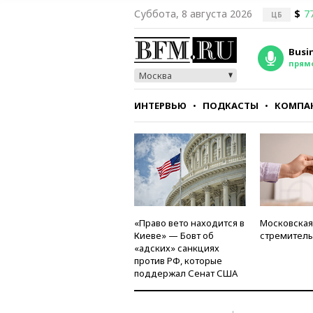
Суббота, 8 августа 2026
$
7
ЦБ
Busi
прям
Москва
ИНТЕРВЬЮ
ПОДКАСТЫ
КОМПА
СТИЛЬ
ТЕСТЫ
«Право вето находится в
Московская
Киеве» — Бовт об
стремитель
«адских» санкциях
против РФ, которые
поддержал Сенат США