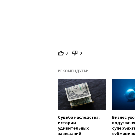
0
0
РЕКОМЕНДУЕМ:
Судьба наследства:
Бизнес ух
истории
воду: заче
удивительных
суперъяхт
завещаний
субмарин