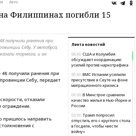
ия
Авто
 на Филиппинах погибли 15
48 получили ранения при
Лента новостей
овинции Себу. У автобуса,
казали тормоза, и он
06:30
США и Колумбия
обсуждают координацию
усилий против наркотрафика
 48 получили ранения при
05:30
ВМС Испании усилили
 провинции Себу, передает
присутствие в Сеуте на фоне
миграционного кризиса
03:30
В Минстрое сравнили
 скорости, отказали
качество жилья в Нью-Йорке и
е ограждение.
России
02:30
Трамп попросил
ю пришлось направить
отпустить его с круглого стола
столкновения с
в Госдепе, чтобы «вести
войну»