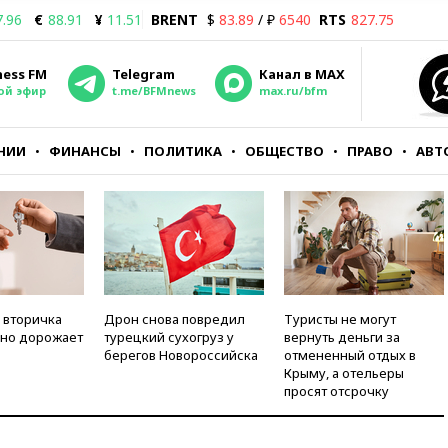
7.96
€
88.91
¥
11.51
BRENT
$
83.89
/ ₽
6540
RTS
827.75
ness FM
Telegram
Канал в MAX
ой эфир
t.me/BFMnews
max.ru/bfm
НИИ
ФИНАНСЫ
ПОЛИТИКА
ОБЩЕСТВО
ПРАВО
АВТ
 вторичка
Дрон снова повредил
Туристы не могут
но дорожает
турецкий сухогруз у
вернуть деньги за
берегов Новороссийска
отмененный отдых в
Крыму, а отельеры
просят отсрочку