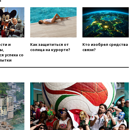
ы
вчера, 20:15
Сенат США
одобрил ужесточение
санкций против России и
Ирана
вчера, 20:00
СК возбудил дело
против журналистки Катерины
Гордеевой о фейках о ВС
сти и
Как защититься от
Кто изобрел средства
России
ы,
солнца на курорте?
связи?
я успеха со
вчера, 19:45
ISU предоставил
пытки
нейтральный статус
фигуристкам Валиевой и
Трусовой
вчера, 19:35
Зеленский
впервые совершил
официальный визит в Сербию
вчера, 19:19
Россиянка
погибла во Французских
Альпах
вчера, 19:00
Открытое
горение на складе в Брянске
ликвидировано