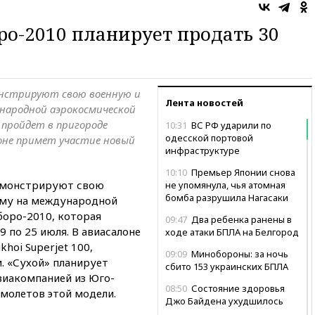
ро-2010 планирует продать 30
онстрируют свою военную и
Лента новостей
народной аэрокосмической
 пройдет в пригороде
10:31
ВС РФ ударили по
одесской портовой
лоне примет участие новый
инфраструктуре
10:10
Премьер Японии снова
емонстрируют свою
не упомянула, чья атомная
бомба разрушила Нагасаки
му на международной
оро-2010, которая
09:47
Два ребенка ранены в
 по 25 июля. В авиасалоне
ходе атаки БПЛА на Белгород
hoi Superjet 100,
09:09
Минобороны: за ночь
. «Сухой» планирует
сбито 153 украинских БПЛА
виакомпанией из Юго-
08:50
Состояние здоровья
амолетов этой модели.
Джо Байдена ухудшилось