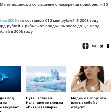
в Теlegram
 Malev подписала соглашение о намерении приобрести 30
вчера, 22:50
Российский
режиссер Кирилл Соколов
снимет триллер для Netflix
 за 2009 год
составила 612 млн рублей. В 2008 году
вчера, 22:20
Турция призвала
лрд рублей. Прибыль от продаж выросла до 2,5 млрд
к мораторию на удары по
блей в 2008 году.
торговым судам в Черном
море
вчера, 21:43
Экс-
председатель Верховного
суда Венгрии согласился стать
президентом республики
вчера, 20:58
Финляндия
введет экзамен для
претендентов на получение
гражданства
вчера, 20:12
Минобороны
Болгарии: упавший в стране
беспилотник, скорее всего,
одит под
Путешествие в
Модный выбор: что
был украинским
м на
Исландию по следам
взять с собой в
ы закупают
«Интерстеллара»
отпуск?
вчера, 19:29
ОАЭ обвинили
ы