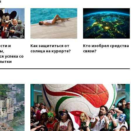
вчера, 11:47
Суд оставил под
ы
арестом Rolls-Royce блогера
Лерчек
вчера, 11:07
При
столкновении катера и лодки
под Самарой погибли два
человека
вчера, 10:27
Движение по
сти и
Как защититься от
Кто изобрел средства
трассе «Новороссия»
ы,
солнца на курорте?
связи?
восстановлено
я успеха со
пытки
вчера, 09:55
Силы ПВО
перехватили за утро 85 БПЛА
над территорией РФ
вчера, 09:25
Ильский НПЗ на
Кубани загорелся после
падения обломков дрона
вчера, 08:57
Собянин
сообщил о девяти БПЛА,
сбитых на подлете к Москве
вчера, 08:42
Силы ПВО сбили
почти 400 БПЛА над