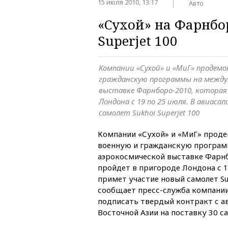
15 июля 2010, 13:17
Авто
«Сухой» на Фарнбо
Superjet 100
Компании «Сухой» и «МиГ» продем
гражданскую программы на между
выставке Фарнборо-2010, которая
Лондона с 19 по 25 июля. В авиаса
самолет Sukhoi Superjet 100
Компании «Сухой» и «МиГ» прод
военную и гражданскую програм
аэрокосмической выставке Фарнб
пройдет в пригороде Лондона с 19
примет участие новый самолет Suk
сообщает пресс-служба компании
подписать твердый контракт с а
Восточной Азии на поставку 30 с