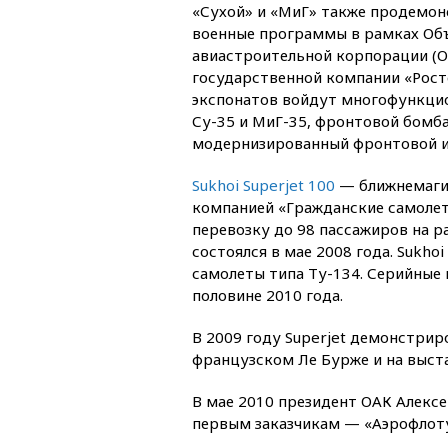
«Сухой» и «МиГ» также продемо
военные программы в рамках Об
авиастроительной корпорации (О
государственной компании «Росте
экспонатов войдут многофункци
Су-35 и МиГ-35, фронтовой бомб
модернизированный фронтовой и
Sukhoi Superjet 100
— ближнемагис
компанией «Гражданские самолеты
перевозку до 98 пассажиров на р
состоялся в мае 2008 года. Sukho
самолеты типа Ту-134. Серийные 
половине 2010 года.
В 2009 году Superjet демонстрир
французском Ле Бурже и на выст
В мае 2010 президент ОАК Алексе
первым заказчикам — «Аэрофлоту