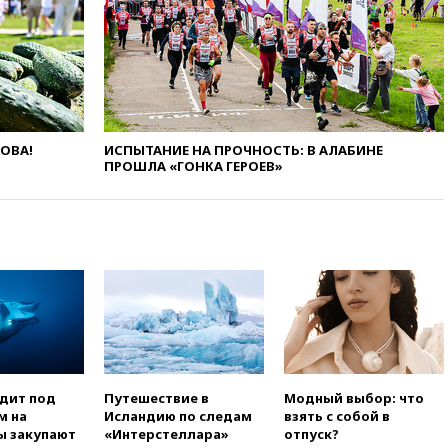
Белгородской области погиб
мирный житель
вчера, 14:54
В Аргентине умер
отец футболиста Лионеля
Месси
вчера, 14:43
Турция
ЛОВА!
ИСПЫТАНИЕ НА ПРОЧНОСТЬ: В АЛАБИНЕ
ограничила судоходство в
ПРОШЛА «ГОНКА ГЕРОЕВ»
Черном море
вчера, 14:20
Генпрокурором
США стал Тодд Бланш
вчера, 13:37
Пляжи
Геленджика закрыты из-за
опасности БПЛА
вчера, 13:03
Испания ввела
погранконтроль для
итальянских туристов
вчера, 12:27
Возгорание на
одит под
Путешествие в
Модный выбор: что
Ильском НПЗ, вызванное
м на
Исландию по следам
взять с собой в
атакой БПЛА, потушили
ы закупают
«Интерстеллара»
отпуск?