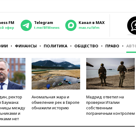
ness FM
Telegram
Канал в MAX
ой эфир
t.me/BFMnews
max.ru/bfm
НИИ
ФИНАНСЫ
ПОЛИТИКА
ОБЩЕСТВО
ПРАВО
АВТ
дин, ректор
Аномальная жара и
Мадрид ответил на
 Баумана:
обмеление рек в Европе
проверки Италии
зницы между
обнажили историю
собственным
ьниками и
пограничным контролем
иками нет