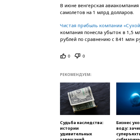
В июне венгерская авиакомпания
самолетов на 1 млрд долларов.
Чистая прибыль компании «Сухой»
компания понесла убыток в 1,5 м
рублей по сравнению с 841 млн ру
0
0
РЕКОМЕНДУЕМ:
Судьба наследства:
Бизнес ух
истории
воду: заче
удивительных
суперъяхт
завещаний
субмарин