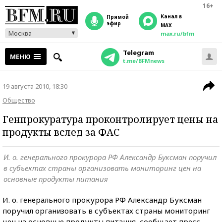
16+
Канал в
прямой
эфир
MAX
Москва
max.ru/bfm
Telegram
МЕНЮ
t.me/BFMnews
19 августа 2010, 18:30
Общество
Генпрокуратура проконтролирует цены на
продукты вслед за ФАС
И. о. генерального прокурора РФ Александр Буксман поручил
в субъектах страны организовать мониторинг цен на
основные продукты питания
И. о. генерального прокурора РФ Александр Буксман
поручил организовать в субъектах страны мониторинг
цен на основные продукты питания, сообщает пресс-