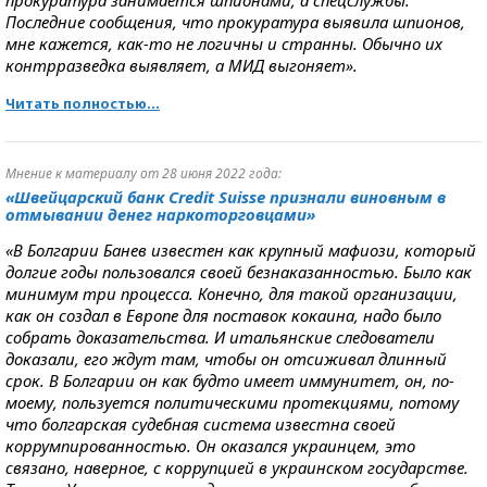
прокуратура занимается шпионами, а спецслужбы.
Последние сообщения, что прокуратура выявила шпионов,
мне кажется, как-то не логичны и странны. Обычно их
контрразведка выявляет, а МИД выгоняет».
Читать полностью...
Мнение к материалу от 28 июня 2022 года:
«Швейцарский банк Credit Suisse признали виновным в
отмывании денег наркоторговцами»
«В Болгарии Банев известен как крупный мафиози, который
долгие годы пользовался своей безнаказанностью. Было как
минимум три процесса. Конечно, для такой организации,
как он создал в Европе для поставок кокаина, надо было
собрать доказательства. И итальянские следователи
доказали, его ждут там, чтобы он отсиживал длинный
срок. В Болгарии он как будто имеет иммунитет, он, по-
моему, пользуется политическими протекциями, потому
что болгарская судебная система известна своей
коррумпированностью. Он оказался украинцем, это
связано, наверное, с коррупцией в украинском государстве.