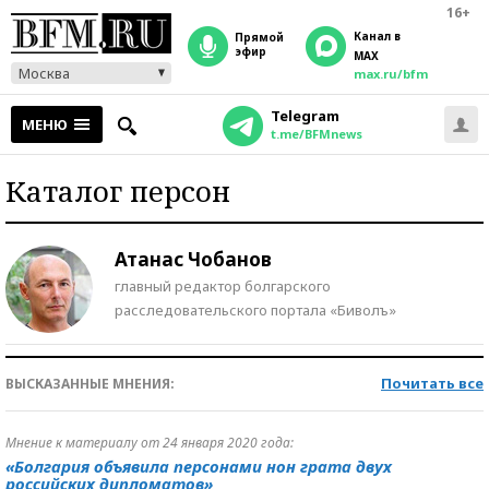
16+
Канал в
прямой
эфир
MAX
Москва
max.ru/bfm
Telegram
МЕНЮ
t.me/BFMnews
Каталог персон
Атанас Чобанов
главный редактор болгарского
расследовательского портала «Биволъ»
Почитать все
ВЫСКАЗАННЫЕ МНЕНИЯ:
Мнение к материалу от 24 января 2020 года:
«Болгария объявила персонами нон грата двух
российских дипломатов»