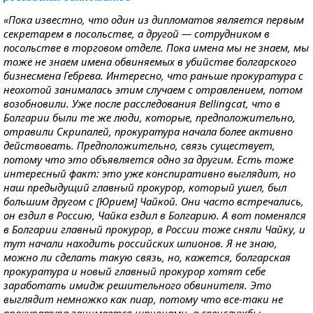
«Пока известно, что один из дипломатов является первым
секретарем в посольстве, а другой — сотрудником в
посольстве в торговом отделе. Пока имена мы не знаем, мы
тоже не знаем имена обвиняемых в убийстве болгарского
бизнесмена Гебрева. Интересно, что раньше прокуратура с
неохотой занималась этим случаем с отравлением, потом
возобновили. Уже после расследования Bellingcat, что в
Болгарии были те же люди, которые, предположительно,
отравили Скрипалей, прокуратура начала более активно
действовать. Предположительно, связь существует,
потому что это объявляется одно за другим. Есть тоже
интересный факт: это уже конспиративно выглядит, но
наш предыдущий главный прокурор, который ушел, был
большим другом с [Юрием] Чайкой. Они часто встречались,
он ездил в Россию, Чайка ездил в Болгарию. А вот поменялся
в Болгарии главный прокурор, в России тоже сняли Чайку, и
тут начали находить российских шпионов. Я не знаю,
можно ли сделать такую связь, но, кажется, болгарская
прокуратура и новый главный прокурор хотят себе
заработать имидж решительного обвинителя. Это
выглядит немножко как пиар, потому что все-таки не