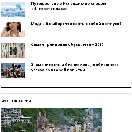
Путешествие в Исландию по следам
«Интерстеллара»
Модный выбор: что взять с собой в отпуск?
Самая трендовая обувь лета – 2026
Знаменитости и бизнесмены, добившиеся
успеха со второй попытки
Как защититься от солнца на курорте?
ФОТОИСТОРИИ
Кто изобрел средства связи?