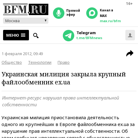
16+
Канал в
прямой
эфир
MAX
Москва
max.ru/bfm
Telegram
МЕНЮ
t.me/BFMnews
1 февраля 2012, 09:49
Общество
Технологии
Право
Украинская милиция закрыла крупный
файлообменник ex.ua
Интернет-ресурс нарушал права интеллектуальной
собственности
Украинская милиция приостановила деятельность
одного из крупнейших в Европе файлообменника ex.ua за
нарушение прав интеллектуальной собственности. Об
этом сообщает управление связей с общественностью