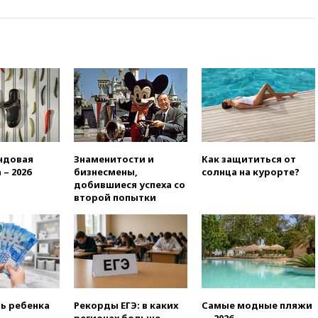
запустить групповые
безвизовые турпоездки для
Вьетнама
12:36
Экспорт растворимого
кофе из России достиг
рекордных показателей
12:30
Российские войска
взяли под контроль село
Анискино в Харьковской
области
ндовая
Знаменитости и
Как защититься от
12:15
Минцифры РФ не
 – 2026
бизнесмены,
солнца на курорте?
планирует вводить
добившиеся успеха со
ограничения на доступ детей
второй попытки
в соцсети
11:58
Резаи: Иран не допустит
открытия второго маршрута в
Ормузском проливе
11:48
Жители Москвы и
Подмосковья сообщили о
громких взрывах
ть ребенка
Рекорды ЕГЭ: в каких
Самые модные пляжи