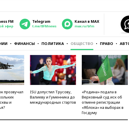
ness FM
Telegram
Канал в MAX
ой эфир
t.me/BFMnews
max.ru/bfm
НИИ
ФИНАНСЫ
ПОЛИТИКА
ОБЩЕСТВО
ПРАВО
АВТ
ок прозвучал
ISU допустил Трусову,
«Родина» подала в
кольких
Валиеву и Гуменника до
Верховный суд иск об
сквы и
международных стартов
отмене регистрации
ья?
«Яблока» на выборах в
Госдуму