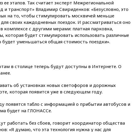
более чем на четверть
из ее этапов. Так считает эксперт Межрегиональной
д и транспорт» Владимир Свириденков: «Безусловно, это
17:55
Мужчина получил
ных на то, чтобы стимулировать москвичей меньше
ранения при атаке дрона на
Белгородскую область
 для своих каждодневных поездок. И рассматриваться оно
 в комплексе с другими мерами: платная парковка,
17:48
Bloomberg:
ы, которая будет стимулировать использовать различные
авиакомпании США обязали
то будет уменьшаться общая стоимость поездки».
проверить самолеты Boeing на
наличие трещин
17:35
В Казани пятилетний
ребенок погиб при падении из
там в столице теперь будут доступны в Интернете. О
окна 10-го этажа
анее.
17:17
Bloomberg:
киберкомандование США
навать об установках новых светофоров и дорожных
расследует серию
рте, которая появится уже в следующем году.
самоубийств своих служащих
17:00
Сняты ограничения на
ду появятся табло с информацией о прибытии автобусов и
полеты в аэропорту
ема будет на ГЛОНАССе.
Геленджика
16:50
В Братиславе загорелся
дут работать без сбоев, говорит координатор общества
крупнейший НПЗ Slovnaft
в: «Я думаю, что эта технология нужна у нас для