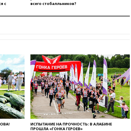
программу по открытию
я с
всего стобалльников?
партнерских хабов
13:53
Сенаторы Аргентины
одобрили скандальный
законопроект о частной
собственности
13:36
ABC News: запасы
вооружений США достигли
крайне низкого уровня
13:16
«Родина» просит
Верховный суд снять «Яблоко»
с выборов
13:11
Путин обсудил с
президентом ОАЭ ситуацию в
Персидском заливе и на
Украине
13:09
Суд обязал москвичку
выселить из квартиры
крокодила, лису и других
животных
ЛОВА!
ИСПЫТАНИЕ НА ПРОЧНОСТЬ: В АЛАБИНЕ
ПРОШЛА «ГОНКА ГЕРОЕВ»
12:51
Россия планирует