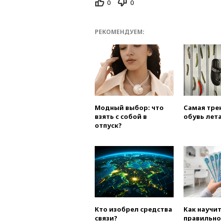
0
0
РЕКОМЕНДУЕМ:
Модный выбор: что
Самая тре
взять с собой в
обувь лета
отпуск?
Кто изобрел средства
Как научи
связи?
правильно