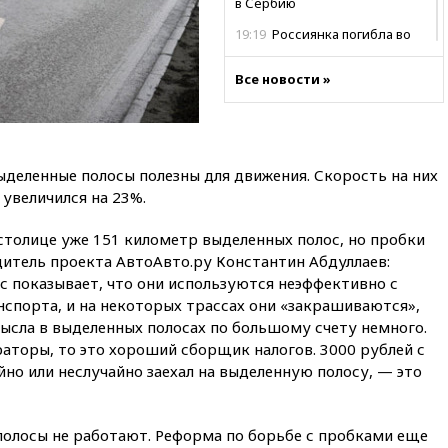
в Сербию
19:19
Россиянка погибла во
Французских Альпах
Все новости »
19:00
Открытое горение на
складе в Брянске
ликвидировано
18:55
Минобороны отчиталось
об ударах по двум украинским
ыделенные полосы полезны для движения. Скорость на них
сухогрузам в Черном море
 увеличился на 23%.
18:47
Школьники из РФ стали
абсолютными чемпионами на
В столице уже 151 километр выделенных полос, но пробки
олимпиаде по ИИ
дитель проекта АвтоАвто.ру Константин Абдуллаев:
с показывает, что они используются неэффективно с
18:39
Два человека погибли в
результате удара ВСУ по
спорта, и на некоторых трассах они «закрашиваются»,
многоэтажке в Керчи
мысла в выделенных полосах по большому счету немного.
аторы, то это хороший сборщик налогов. 3000 рублей с
18:25
Беспилотник атаковал
турецкий сухогруз у
йно или неслучайно заехал на выделенную полосу, — это
побережья Новороссийска
18:18
Товарооборот Китая и
 полосы не работают. Реформа по борьбе с пробками еще
России вырос в этом году