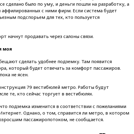
16:45
«Яблоко» подаст иск к
се сделано было по уму, и деньги пошли на разработку, а
депутату Госдумы Алексею
и аффилированных с ними фирм. Если система будет
Журавлеву
рьезным подспорьем для тех, кто пользуется
16:35
Мельникова и еще
шесть гимнастов сборной
России не получили визы на
т начнут продавать через салоны связи.
ЧЕ
16:16
Движение по
я моя
Крымскому мосту
перекрывали второй раз за
обещают сделать удобнее подземку. Там появится
день
ра, который будет отвечать за комфорт пассажиров.
16:00
Создатели пирамиды
пока не ясен.
АФК «Наследие» получили от
шести до 12 лет колонии
онструкция 79 вестибюлей метро. Работы будут
ле те, кто сейчас торгует в вестибюлях.
15:45
Верховный суд 10
августа рассмотрит иск о
снятии «Яблока» с выборов
что подземка изменится в соответствии с пожеланиями
Интернет. Однако, о том, справится ли метро, в котором
15:35
Четыре человека
 возросшим пассажиропотоком, не сообщается.
пострадали при пожаре на
складе с красками в Брянске
15:15
«Аэрофлот» с 1 октября