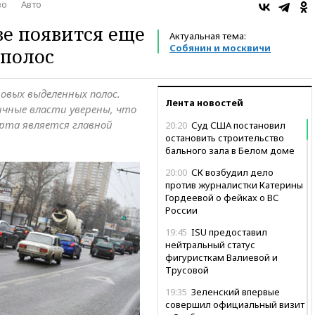
во
Авто
ве появится еще
Актуальная тема:
Собянин и москвичи
 полос
овых выделенных полос.
Лента новостей
ичные власти уверены, что
рта является главной
20:20
Суд США постановил
остановить строительство
бального зала в Белом доме
20:00
СК возбудил дело
против журналистки Катерины
Гордеевой о фейках о ВС
России
19:45
ISU предоставил
нейтральный статус
фигуристкам Валиевой и
Трусовой
19:35
Зеленский впервые
совершил официальный визит