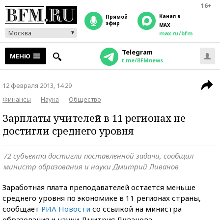
16+
Канал в
прямой
эфир
MAX
Москва
max.ru/bfm
Telegram
МЕНЮ
t.me/BFMnews
12 февраля 2013, 14:29
Финансы
Наука
Общество
Зарплаты учителей в 11 регионах не
достигли среднего уровня
72 субъекта достигли поставленной задачи, сообщил
министр образования и науки Дмитрий Ливанов
Заработная плата преподавателей остается меньше
среднего уровня по экономике в 11 регионах страны,
сообщает
РИА Новост
и
со ссылкой на министра
образования и науки Дмитрия Ливанова.