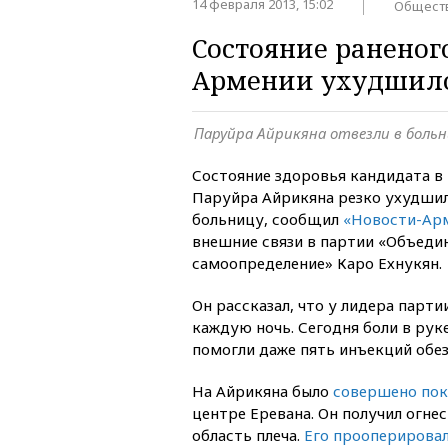
14 февраля 2013, 15:02
Общест
Состояние раненог
Армении ухудшил
Паруйра Айрикяна отвезли в боль
Состояние здоровья кандидата в
Паруйра Айрикяна резко ухудшило
больницу, сообщил
«Новости-Ар
внешние связи в партии «Объеди
самоопределение» Каро Ехнукян.
Он рассказал, что у лидера парт
каждую ночь. Сегодня боли в рук
помогли даже пять инъекций обе
На Айрикяна было
совершено по
центре Еревана. Он получил огне
область плеча.
Его прооперирова