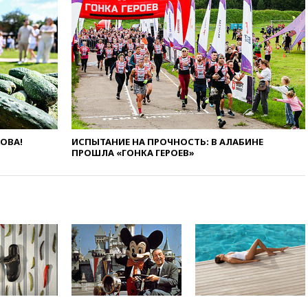
области
12:15
Минцифры РФ не
планирует вводить
ограничения на доступ детей
в соцсети
11:58
Резаи: Иран не допустит
открытия второго маршрута в
Ормузском проливе
11:48
Жители Москвы и
Подмосковья сообщили о
ЛОВА!
ИСПЫТАНИЕ НА ПРОЧНОСТЬ: В АЛАБИНЕ
громких взрывах
ПРОШЛА «ГОНКА ГЕРОЕВ»
11:41
ТПП предлагает
изменить процедуру
банкротства для
пострадавших от атак БПЛА
продавцов
11:38
Шадаев исключил
запуск мессенджера на
«Госуслугах»
11:22
При стрельбе в школе в
Таиланде погибли пять