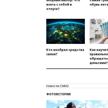
Модный выбор: что
Самая тре
взять с собой в
обувь лета
отпуск?
Кто изобрел средства
Как научи
связи?
правильно
обращатьс
деньгами?
Новости СМИ2
ФОТОИСТОРИИ