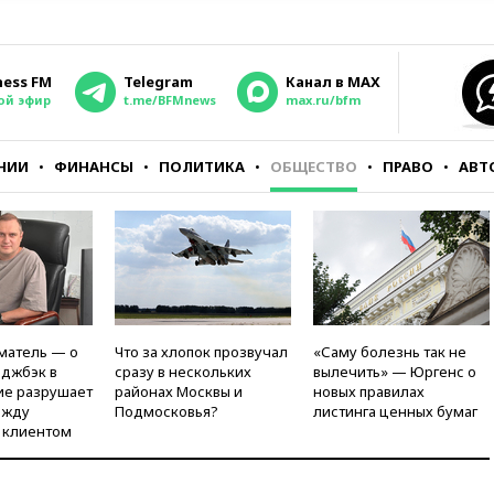
ness FM
Telegram
Канал в MAX
ой эфир
t.me/BFMnews
max.ru/bfm
НИИ
ФИНАНСЫ
ПОЛИТИКА
ОБЩЕСТВО
ПРАВО
АВТ
матель — о
Что за хлопок прозвучал
«Саму болезнь так не
рджбэк в
сразу в нескольких
вылечить» — Юргенс о
ие разрушает
районах Москвы и
новых правилах
ежду
Подмосковья?
листинга ценных бумаг
 клиентом