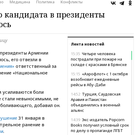
во
Медицина
Политика
Конфликты
о кандидата в президенты
ось
ницу
Лента новостей
 президенты Армении
15:35
Четыре человека
сь, его отвезли в
пострадали при пожаре на
складе с красками в Брянске
мения»
ответственный за
нение «Национальное
15:15
«Аэрофлот» с 1 октября
возобновит ежедневные
рейсы в Абу-Даби
ии усиливаются боли
14:52
Турция, Саудовская
е стали невыносимыми, не
Аравия и Пакистан
зболивающего, добавил он.
объединились в военный
альянс
кушение
31 января в
14:39
Экс-издатель Popcorn
стрельное ранение в
Books получил условный срок
по делу о пропаганде ЛГБТ
ли
.