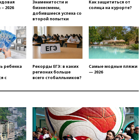
ндовая
Знаменитости и
Как защититься от
человек
 – 2026
бизнесмены,
солнца на курорте?
11:19
Россия рассчитывает
добившиеся успеха со
заключить безвизовые
второй попытки
соглашения с Индонезией и
Малайзией
11:04
«Ведомости»: на партию
«Яблоко» ополчились
конкуренты
10:59
Торговые центры и кафе
в России могут обязать
ть ребенка
Рекорды ЕГЭ: в каких
Самые модные пляжи
раздавать питьевую воду
регионах больше
— 2026
бесплатно
я с
всего стобалльников?
10:41
Бывшая глава брокера
Mind Money Юлия Хандошко
признала свою вину
10:41
Пашинян: Армения
понимает невозможность
одновременного членства в
ЕС и ЕАЭС
10:21
ФСБ задержала более
20 сотрудников пунктов