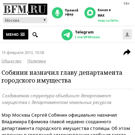
16+
Канал в
прямой
эфир
MAX
Москва
max.ru/bfm
Telegram
МЕНЮ
t.me/BFMnews
15 февраля 2013, 10:38
Общество
Политика
Собянин назначил главу департамента
городского имущества
Создаваемая структура объединит департамент
имущества с департаментом земельных ресурсов
Мэр Москвы Сергей Собянин официально назначил
Владимира Ефимова главой недавно созданного
департамента городского имущества столицы. Об этом
источник в городской администрации сообщил газете