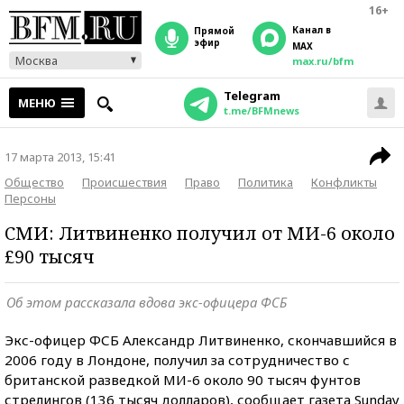
16+
Канал в
прямой
эфир
MAX
Москва
max.ru/bfm
Telegram
МЕНЮ
t.me/BFMnews
17 марта 2013, 15:41
Общество
Происшествия
Право
Политика
Конфликты
Персоны
СМИ: Литвиненко получил от МИ-6 около
£90 тысяч
Об этом рассказала вдова экс-офицера ФСБ
Экс-офицер ФСБ Александр Литвиненко, скончавшийся в
2006 году в Лондоне, получил за сотрудничество с
британской разведкой МИ-6 около 90 тысяч фунтов
стрелингов (136 тысяч долларов), сообщает газета Sunday