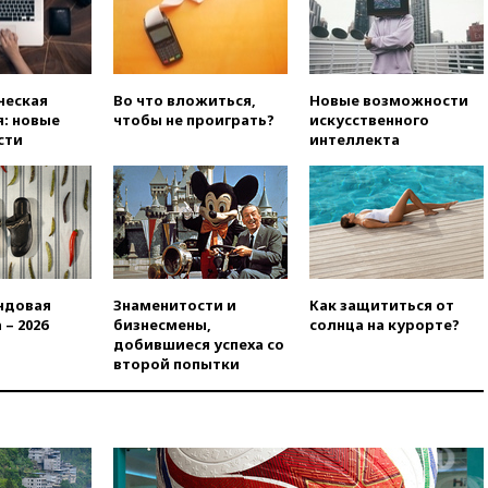
вчера, 20:47
Newsweek:
«взрывная» диарея охватила
47 из 50 штатов США
вчера, 20:35
ПВО за 12 часов
сбила 200 украинских
ческая
Во что вложиться,
Новые возможности
беспилотников
: новые
чтобы не проиграть?
искусственного
сти
интеллекта
вчера, 20:20
Третий комплект
золотых медалей выиграли на
ЧЕ российские синхронистки
вчера, 20:15
ТАСС: жизни
главы «Уралдронзавода»
после взрыва ничего не
угрожает
ндовая
Знаменитости и
Как защититься от
вчера, 20:08
По всей Грузии
 – 2026
бизнесмены,
солнца на курорте?
снова отключилось
добившиеся успеха со
электричество
второй попытки
вчера, 20:00
Зеленский связал
дефицит ракет с попыткой
Запада принудить Киев к
уступкам
вчера, 19:45
Памфилова: ЦИК