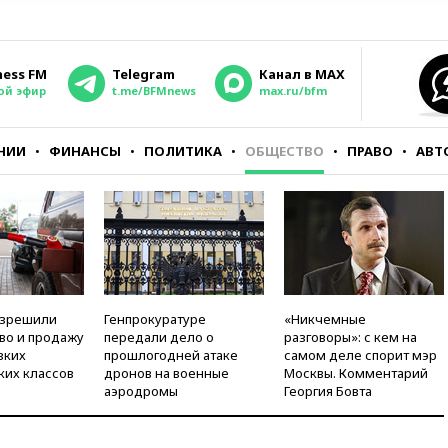
ness FM
Telegram
Канал в MAX
ой эфир
t.me/BFMnews
max.ru/bfm
НИИ
ФИНАНСЫ
ПОЛИТИКА
ОБЩЕСТВО
ПРАВО
АВТ
азрешили
Генпрокуратуре
«Никчемные
во и продажу
передали дело о
разговоры»: с кем на
зких
прошлогодней атаке
самом деле спорит мэр
ких классов
дронов на военные
Москвы. Комментарий
аэродромы
Георгия Бовта