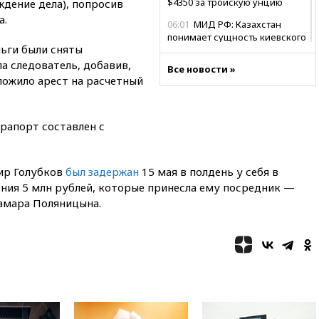
$4350 за тройскую унцию
дение дела), попросив
а.
06:01
МИД РФ: Казахстан
понимает сущность киевского
ньги были сняты
режима
а следователь, добавив,
Все новости »
05:10
Дом детства Нила
аложило арест на расчетный
Армстронга впервые за 38 лет
выставили на продажу
04:00
Мирошник: России стоит
 рапорт составлен с
быть готовой к продолжению
украинского конфликта
03:16
Трамп заявил, что
ир Голубков
был задержан
15 мая в полдень у себя в
предпочел бы соглашение с
ения 5 млн рублей, которые принесла ему посредник —
Ираном
амара Поляницына.
02:06
Лантратова: судьба
сотни жителей Курской
области все еще неизвестна
01:10
МИД РФ: ЕС пытается
сохранить мобилизационный
ресурс для Украины
00:05
Девочка с «маской