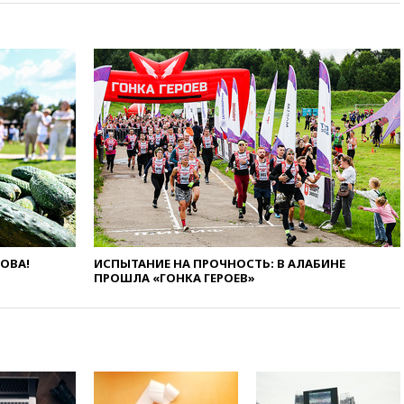
выросли нефтегазовые
доходы российского бюджета
вчера, 22:15
Аксаков: ЦБ
согласовал первый стандарт
исламского банкинга
вчера, 21:43
Организаторы
«Интервидения»
подтвердили, что конкурс
пройдет в Саудовской Аравии
вчера, 21:35
Машков: в РФ
подготовили концепцию
развития театрального
искусства до 2035 года
ЛОВА!
ИСПЫТАНИЕ НА ПРОЧНОСТЬ: В АЛАБИНЕ
вчера, 21:21
Правительство
ПРОШЛА «ГОНКА ГЕРОЕВ»
РФ разрешило продажу
бензина старых
экологических классов
вчера, 21:15
Путин обсудил с
Машковым 150-летие Союза
театральных деятелей