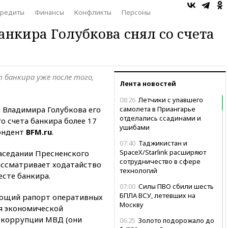
кредиты
Финансы
Конфликты
Персоны
анкира Голубкова снял со счета
 банкира уже после того,
Лента новостей
08:26
Летчики с упавшего
 Владимира Голубкова его
самолета в Приангарье
отделались ссадинами и
о счета банкира более 17
ушибами
ондент
BFM.ru
.
07:40
Таджикистан и
SpaceX/Starlink расширяют
заседании Пресненского
сотрудничество в сфере
ассматривает ходатайство
технологий
есте банкира.
07:00
Силы ПВО сбили шесть
БПЛА ВСУ, летевших на
ующий рапорт оперативных
Москву
я экономической
 коррупции МВД (они
06:25
Золото подорожало до