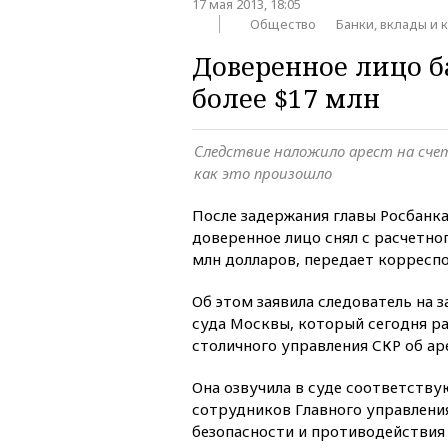
17 мая 2013, 18:05
Общество
Банки, вклады и 
Доверенное лицо б
более $17 млн
Следствие наложило арест на счет
как это произошло
После задержания главы Росбанка
доверенное лицо снял с расчетног
млн долларов, передает корресп
Об этом заявила следователь на 
суда Москвы, который сегодня р
столичного управления СКР об ар
Она озвучила в суде соответств
сотрудников Главного управлени
безопасности и противодействия