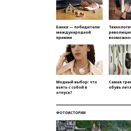
Банки — победители
Технологи
международной
революция
премии
возможно
Модный выбор: что
Самая тре
взять с собой в
обувь лета
отпуск?
ФОТОИСТОРИИ