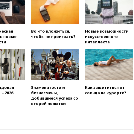
Бэтмена» показала лицо
после последней операции
вчера, 23:35
Российского
историка Артема Кирпиченка
арестовали в Израиле
ческая
Во что вложиться,
Новые возможности
вчера, 23:23
«Спартак»
: новые
чтобы не проиграть?
искусственного
разгромил «Оренбург» в
сти
интеллекта
Кубке России
вчера, 23:00
Пост Дмитриева в
X о миграционном кризисе в
Сеуте набрал миллион
просмотров
вчера, 22:49
Минпромторг:
банкротство «Кванта» не
ндовая
Знаменитости и
Как защититься от
означает прекращения
 – 2026
бизнесмены,
солнца на курорте?
производства телевизоров в
добившиеся успеха со
РФ
второй попытки
вчера, 22:35
Семь грузовых
вагонов сошли с рельсов в
Оренбургской области
вчера, 22:22
Минфин: в июле