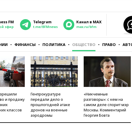
ness FM
Telegram
Канал в MAX
ой эфир
t.me/BFMnews
max.ru/bfm
НИИ
ФИНАНСЫ
ПОЛИТИКА
ОБЩЕСТВО
ПРАВО
АВТ
азрешили
Генпрокуратуре
«Никчемные
во и продажу
передали дело о
разговоры»: с кем на
зких
прошлогодней атаке
самом деле спорит мэр
ких классов
дронов на военные
Москвы. Комментарий
аэродромы
Георгия Бовта