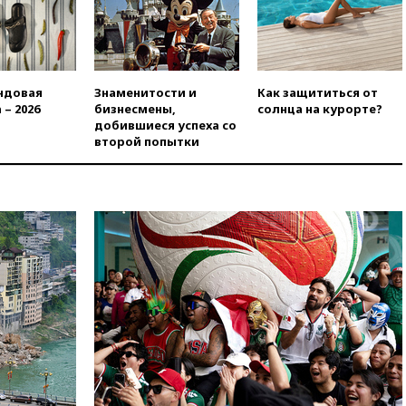
вчера, 20:00
Зеленский связал
дефицит ракет с попыткой
Запада принудить Киев к
уступкам
ндовая
Знаменитости и
Как защититься от
вчера, 19:45
Памфилова: ЦИК
 – 2026
бизнесмены,
солнца на курорте?
примет беспрецедентные
добившиеся успеха со
меры безопасности во время
второй попытки
выборов
вчера, 19:35
Памфилова
сообщила об омоложении
партийных списков на выборах
в Госдуму
вчера, 19:25
Путин
прокомментировал первый
номер «Единой России» в
бюллетене
вчера, 19:15
Путин обсудил с
Памфиловой подготовку к
единому дню голосования
вчера, 18:56
Wildberries
отрицает перенос основной