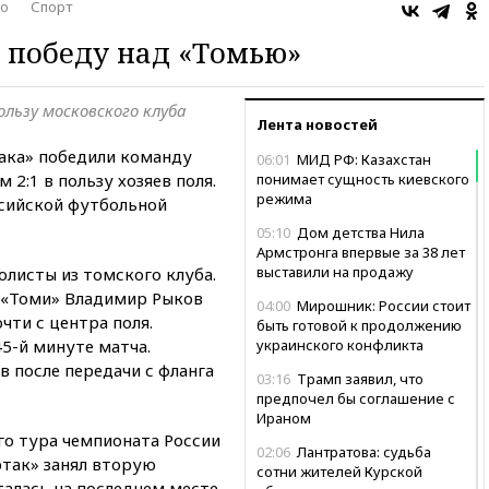
о
Спорт
 победу над «Томью»
ользу московского клуба
Лента новостей
ака» победили команду
06:01
МИД РФ: Казахстан
 2:1 в пользу хозяев поля.
понимает сущность киевского
режима
ссийской футбольной
05:10
Дом детства Нила
Армстронга впервые за 38 лет
выставили на продажу
листы из томского клуба.
 «Томи» Владимир Рыков
04:00
Мирошник: России стоит
ти с центра поля.
быть готовой к продолжению
5-й минуте матча.
украинского конфликта
в после передачи с фланга
03:16
Трамп заявил, что
предпочел бы соглашение с
Ираном
го тура чемпионата России
02:06
Лантратова: судьба
ртак» занял вторую
сотни жителей Курской
талась на последнем месте,