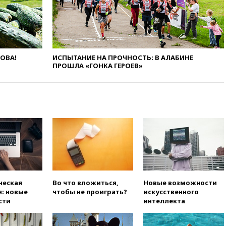
экологических классов
вчера, 21:15
Путин обсудил с
Машковым 150-летие Союза
театральных деятелей
ЛОВА!
ИСПЫТАНИЕ НА ПРОЧНОСТЬ: В АЛАБИНЕ
вчера, 20:47
Newsweek:
ПРОШЛА «ГОНКА ГЕРОЕВ»
«взрывная» диарея охватила
47 из 50 штатов США
вчера, 20:35
ПВО за 12 часов
сбила 200 украинских
беспилотников
вчера, 20:20
Третий комплект
золотых медалей выиграли на
ЧЕ российские синхронистки
вчера, 20:15
ТАСС: жизни
главы «Уралдронзавода»
после взрыва ничего не
ческая
Во что вложиться,
Новые возможности
угрожает
: новые
чтобы не проиграть?
искусственного
сти
интеллекта
вчера, 20:08
По всей Грузии
снова отключилось
электричество