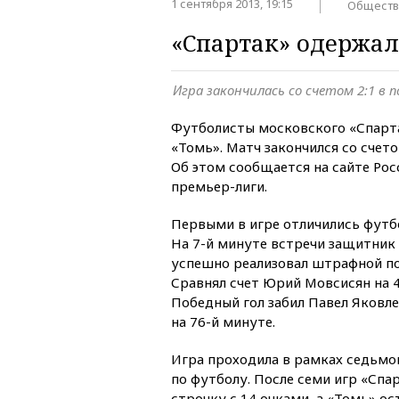
1 сентября 2013, 19:15
Обществ
«Спартак» одержал
Игра закончилась со счетом 2:1 в п
Футболисты московского «Спарт
«Томь». Матч закончился со счетом
Об этом сообщается на сайте Ро
премьер-лиги.
Первыми в игре отличились футбо
На 7-й минуте встречи защитник
успешно реализовал штрафной поч
Сравнял счет Юрий Мовсисян на 4
Победный гол забил Павел Яковле
на 76-й минуте.
Игра проходила в рамках седьмо
по футболу. После семи игр «Спа
строчку с 14 очками, а «Томь» ос